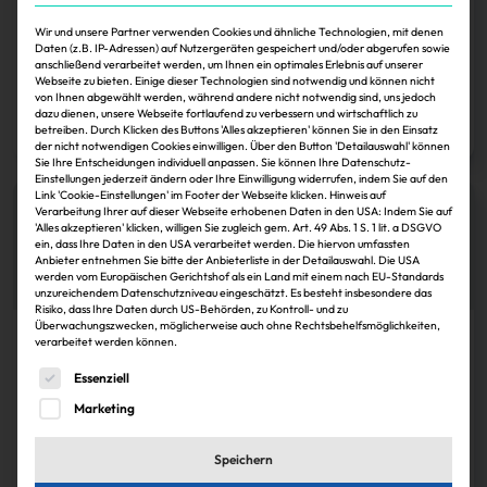
MAT: Nino Paulus
Wir und unsere Partner verwenden Cookies und ähnliche Technologien, mit denen
Chief Product Officer in der Geschäftsführung von PPB Company.
Daten (z.B. IP-Adressen) auf Nutzergeräten gespeichert und/oder abgerufen sowie
Geboren 1997.
anschließend verarbeitet werden, um Ihnen ein optimales Erlebnis auf unserer
Webseite zu bieten. Einige dieser Technologien sind notwendig und können nicht
von Ihnen abgewählt werden, während andere nicht notwendig sind, uns jedoch
Immobilien Zeitung
30.11.2024
dazu dienen, unsere Webseite fortlaufend zu verbessern und wirtschaftlich zu
Zum Artikel
betreiben. Durch Klicken des Buttons 'Alles akzeptieren' können Sie in den Einsatz
der nicht notwendigen Cookies einwilligen. Über den Button 'Detailauswahl' können
Sie Ihre Entscheidungen individuell anpassen. Sie können Ihre Datenschutz-
Einstellungen jederzeit ändern oder Ihre Einwilligung widerrufen, indem Sie auf den
Link 'Cookie-Einstellungen' im Footer der Webseite klicken. Hinweis auf
Verarbeitung Ihrer auf dieser Webseite erhobenen Daten in den USA: Indem Sie auf
'Alles akzeptieren' klicken, willigen Sie zugleich gem. Art. 49 Abs. 1 S. 1 lit. a DSGVO
ein, dass Ihre Daten in den USA verarbeitet werden. Die hiervon umfassten
Anbieter entnehmen Sie bitte der Anbieterliste in der Detailauswahl. Die USA
werden vom Europäischen Gerichtshof als ein Land mit einem nach EU-Standards
unzureichendem Datenschutzniveau eingeschätzt. Es besteht insbesondere das
Risiko, dass Ihre Daten durch US-Behörden, zu Kontroll- und zu
Überwachungszwecken, möglicherweise auch ohne Rechtsbehelfsmöglichkeiten,
verarbeitet werden können.
Karriere
Es folgt eine Liste der Service-Gruppen, für die eine Einwi
Essenziell
MAT: Tim Säuberlich
Marketing
Analyst im Asset-Management bei BNP Paribas Reim. Geboren 1994.
Immobilien Zeitung
30.11.2024
Speichern
Zum Artikel