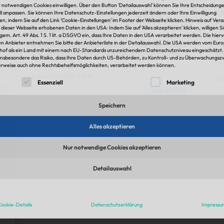
t notwendigen Cookies einwilligen. Über den Button 'Detailauswahl' können Sie Ihre Entscheidung
Lo
ell anpassen. Sie können Ihre Datenschutz-Einstellungen jederzeit ändern oder Ihre Einwilligung
Holger Horn wechselt von Zech Bau zur
en, indem Sie auf den Link 'Cookie-Einstellungen' im Footer der Webseite klicken. Hinweis auf Ver
M
f dieser Webseite erhobenen Daten in den USA: Indem Sie auf 'Alles akzeptieren' klicken, willigen S
Reese-Gruppe
 gem. Art. 49 Abs. 1 S. 1 lit. a DSGVO ein, dass Ihre Daten in den USA verarbeitet werden. Die hier
Nac
n Anbieter entnehmen Sie bitte der Anbieterliste in der Detailauswahl. Die USA werden vom Eur
Im Zuge einer Restrukturierung erweitert die Reese-Gruppe
Hyp
hof als ein Land mit einem nach EU-Standards unzureichendem Datenschutzniveau eingeschätzt.
ihren Vorstand. Dafür holt sie Holger Horn von Zech Bau.
Pos
insbesondere das Risiko, dass Ihre Daten durch US-Behörden, zu Kontroll- und zu Überwachungs
Ho
rweise auch ohne Rechtsbehelfsmöglichkeiten, verarbeitet werden können.
Janina Stadel
30.11.2024
lgt eine Liste der Service-Gruppen, für die eine Einwilligung er
J
Essenziell
Marketing
Zum Artikel
Speichern
Alles akzeptieren
Nur notwendige Cookies akzeptieren
Detailauswahl
ookie-Details
Datenschutzerklärung
Impressu