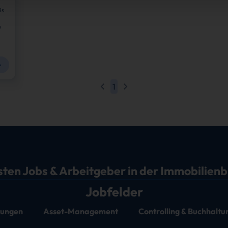
is
n
1
sten Jobs & Arbeitgeber in der Immobilien
Jobfelder
stungen
Asset-Management
Controlling & Buchhaltu