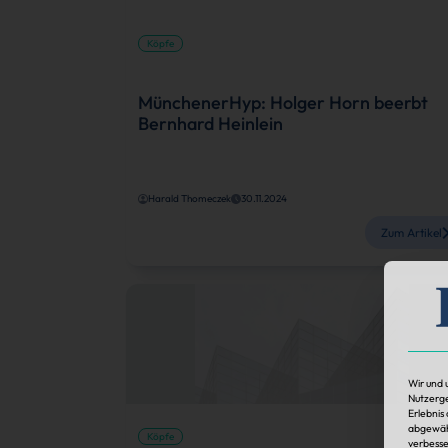
Köpfe
MünchenerHyp: Holger Horn beerbt
Bernhard Heinlein
Harald Thomeczek
30.11.2024
Zum Artikel
Wir und 
Nutzerge
Erlebnis
abgewähl
Köpfe
verbesse