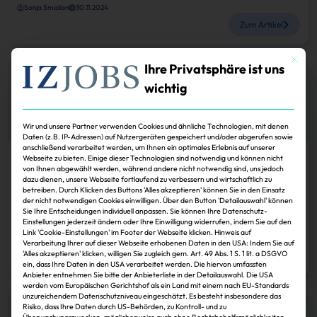
Sonja Smalian
30.11.2024
Zum Artikel
Mit dies
Ihre Privatsphäre ist uns
wichtig
Wir und unsere Partner verwenden Cookies und ähnliche Technologien, mit denen
Daten (z.B. IP-Adressen) auf Nutzergeräten gespeichert und/oder abgerufen sowie
anschließend verarbeitet werden, um Ihnen ein optimales Erlebnis auf unserer
Webseite zu bieten. Einige dieser Technologien sind notwendig und können nicht
Karriere
von Ihnen abgewählt werden, während andere nicht notwendig sind, uns jedoch
dazu dienen, unsere Webseite fortlaufend zu verbessern und wirtschaftlich zu
Karrieretag zum Einstieg ins Facility-
betreiben. Durch Klicken des Buttons 'Alles akzeptieren' können Sie in den Einsatz
der nicht notwendigen Cookies einwilligen. Über den Button 'Detailauswahl' können
Management in Berlin
Sie Ihre Entscheidungen individuell anpassen. Sie können Ihre Datenschutz-
Einstellungen jederzeit ändern oder Ihre Einwilligung widerrufen, indem Sie auf den
Link 'Cookie-Einstellungen' im Footer der Webseite klicken. Hinweis auf
Sonja Smalian
30.11.2024
Verarbeitung Ihrer auf dieser Webseite erhobenen Daten in den USA: Indem Sie auf
'Alles akzeptieren' klicken, willigen Sie zugleich gem. Art. 49 Abs. 1 S. 1 lit. a DSGVO
Zum Artikel
ein, dass Ihre Daten in den USA verarbeitet werden. Die hiervon umfassten
Anbieter entnehmen Sie bitte der Anbieterliste in der Detailauswahl. Die USA
werden vom Europäischen Gerichtshof als ein Land mit einem nach EU-Standards
unzureichendem Datenschutzniveau eingeschätzt. Es besteht insbesondere das
Risiko, dass Ihre Daten durch US-Behörden, zu Kontroll- und zu
Überwachungszwecken, möglicherweise auch ohne Rechtsbehelfsmöglichkeiten,