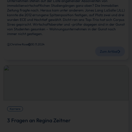
Unternehmen stehen auf der Liste angehender Absolventen von
immobilienwirtschaftlichen Studiengängen ganz oben? Die Immobilien
Zeitung fragte nach. Heraus kam unter anderem: Jones Lang LaSalle (JLL)
konnte die 2012 errungene Spitzenposition festigen, auf Platz zwei und drei
wurden ECE und Hochtief gewählt. Dicht ran ans Top-Trio hat sich Corpus
Sireo gepirscht. Wirtschaftsberater und -prüfer dagegen sind in der Gunst
von Studenten gesunken – Wohnungsunternehmen in der Gunst noch
immer nicht gestiegen.
Christine Rose
30.11.2024
Zum Artikel
Karriere
3 Fragen an Regina Zeitner