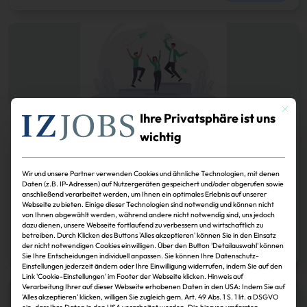
Mit dies
Ihre Privatsphäre ist uns
Karriere
wichtig
Sichtbarkeit entsteht in kleinen Schritten
Karriereentwicklung.
Wer seine Visionen verwirklichen will, muss
Wir und unsere Partner verwenden Cookies und ähnliche Technologien, mit denen
beweisen, dass er für eine Sache brennt. Wer im eigenen Unternehmen
Daten (z.B. IP-Adressen) auf Nutzergeräten gespeichert und/oder abgerufen sowie
auffällt, legt damit den Grundstein für Auftritte vor einem großen
anschließend verarbeitet werden, um Ihnen ein optimales Erlebnis auf unserer
Webseite zu bieten. Einige dieser Technologien sind notwendig und können nicht
Fachpublikum und für den nächsten Karriereschritt.
von Ihnen abgewählt werden, während andere nicht notwendig sind, uns jedoch
dazu dienen, unsere Webseite fortlaufend zu verbessern und wirtschaftlich zu
Janina Stadel
15.05.2026
betreiben. Durch Klicken des Buttons 'Alles akzeptieren' können Sie in den Einsatz
der nicht notwendigen Cookies einwilligen. Über den Button 'Detailauswahl' können
Zum Artikel
Sie Ihre Entscheidungen individuell anpassen. Sie können Ihre Datenschutz-
Einstellungen jederzeit ändern oder Ihre Einwilligung widerrufen, indem Sie auf den
Link 'Cookie-Einstellungen' im Footer der Webseite klicken. Hinweis auf
Verarbeitung Ihrer auf dieser Webseite erhobenen Daten in den USA: Indem Sie auf
'Alles akzeptieren' klicken, willigen Sie zugleich gem. Art. 49 Abs. 1 S. 1 lit. a DSGVO
ein, dass Ihre Daten in den USA verarbeitet werden. Die hiervon umfassten