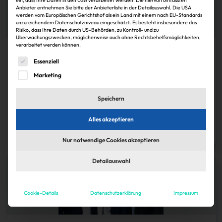
Anbieter entnehmen Sie bitte der Anbieterliste in der Detailauswahl. Die USA
werden vom Europäischen Gerichtshof als ein Land mit einem nach EU-Standards
unzureichendem Datenschutzniveau eingeschätzt. Es besteht insbesondere das
Risiko, dass Ihre Daten durch US-Behörden, zu Kontroll- und zu
Überwachungszwecken, möglicherweise auch ohne Rechtsbehelfsmöglichkeiten,
verarbeitet werden können.
Karriere
Es folgt eine Liste der Service-Gruppen, für die eine Einwi
Essenziell
Die IZ befragt Studenten zu ihren Job-Wünschen
Marketing
Die diesjährige Arbeitsmarktumfrage der Immobilien Zeitung (IZ) ist
gestartet. Bis zum 26. April haben Online-Teilnehmer die Chance auf
Speichern
Gewinne.
Alles akzeptieren
Janina Stadel
02.03.2026
Zum Artikel
Nur notwendige Cookies akzeptieren
Detailauswahl
Cookie-Details
Datenschutzerklärung
Impressum