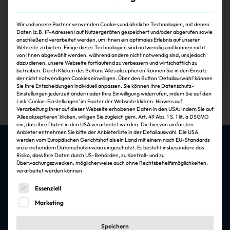
Private Bausparkassen verleihen
Wissenschaftspreis
Wir und unsere Partner verwenden Cookies und ähnliche Technologien, mit denen
Daten (z.B. IP-Adressen) auf Nutzergeräten gespeichert und/oder abgerufen sowie
anschließend verarbeitet werden, um Ihnen ein optimales Erlebnis auf unserer
Webseite zu bieten. Einige dieser Technologien sind notwendig und können nicht
Sonja Smalian
30.11.2024
von Ihnen abgewählt werden, während andere nicht notwendig sind, uns jedoch
dazu dienen, unsere Webseite fortlaufend zu verbessern und wirtschaftlich zu
Zum Artikel
betreiben. Durch Klicken des Buttons 'Alles akzeptieren' können Sie in den Einsatz
der nicht notwendigen Cookies einwilligen. Über den Button 'Detailauswahl' können
1
Sie Ihre Entscheidungen individuell anpassen. Sie können Ihre Datenschutz-
Einstellungen jederzeit ändern oder Ihre Einwilligung widerrufen, indem Sie auf den
Link 'Cookie-Einstellungen' im Footer der Webseite klicken. Hinweis auf
Verarbeitung Ihrer auf dieser Webseite erhobenen Daten in den USA: Indem Sie auf
'Alles akzeptieren' klicken, willigen Sie zugleich gem. Art. 49 Abs. 1 S. 1 lit. a DSGVO
ein, dass Ihre Daten in den USA verarbeitet werden. Die hiervon umfassten
Anbieter entnehmen Sie bitte der Anbieterliste in der Detailauswahl. Die USA
werden vom Europäischen Gerichtshof als ein Land mit einem nach EU-Standards
unzureichendem Datenschutzniveau eingeschätzt. Es besteht insbesondere das
Risiko, dass Ihre Daten durch US-Behörden, zu Kontroll- und zu
Überwachungszwecken, möglicherweise auch ohne Rechtsbehelfsmöglichkeiten,
Die besten Jobs & Arbeitgeber in der
verarbeitet werden können.
Immobilienbranche
Es folgt eine Liste der Service-Gruppen, für die eine Einwi
Essenziell
Jobfelder
Marketing
Architektur & Ingenieursleistungen
Speichern