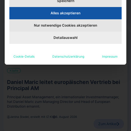
Speichern
Janina Stadel, erstellt mit IZ KI
6. August 2026
Alles akzeptieren
Zum Artikel
Nur notwendige Cookies akzeptieren
Detailauswahl
Cookie-Details
Datenschutzerklärung
Impressum
Köpfe
Daniel Maric leitet europäischen Vertrieb bei
Principal AM
Principal Asset Management, ein internationaler Investmentmanager,
hat Daniel Maric zum Managing Director und Head of European
Distribution ernannt.
Janina Stadel, erstellt mit IZ KI
6. August 2026
Zum Artikel