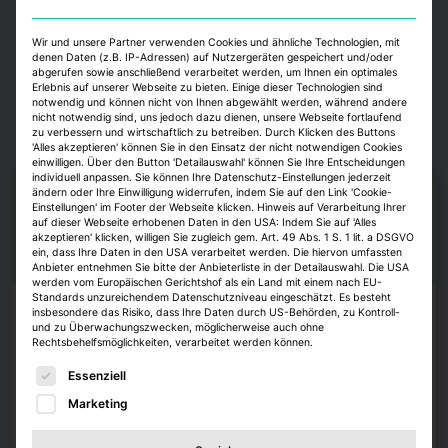
Wohnturm Eden Frankfurt am Main
Zehlendorfer Welle Berlin
Wir und unsere Partner verwenden Cookies und ähnliche Technologien, mit
denen Daten (z.B. IP-Adressen) auf Nutzergeräten gespeichert und/oder
abgerufen sowie anschließend verarbeitet werden, um Ihnen ein optimales
Erlebnis auf unserer Webseite zu bieten. Einige dieser Technologien sind
notwendig und können nicht von Ihnen abgewählt werden, während andere
nicht notwendig sind, uns jedoch dazu dienen, unsere Webseite fortlaufend
zu verbessern und wirtschaftlich zu betreiben. Durch Klicken des Buttons
'Alles akzeptieren' können Sie in den Einsatz der nicht notwendigen Cookies
einwilligen. Über den Button 'Detailauswahl' können Sie Ihre Entscheidungen
individuell anpassen. Sie können Ihre Datenschutz-Einstellungen jederzeit
ändern oder Ihre Einwilligung widerrufen, indem Sie auf den Link 'Cookie-
Einstellungen' im Footer der Webseite klicken. Hinweis auf Verarbeitung Ihrer
auf dieser Webseite erhobenen Daten in den USA: Indem Sie auf 'Alles
akzeptieren' klicken, willigen Sie zugleich gem. Art. 49 Abs. 1 S. 1 lit. a DSGVO
ein, dass Ihre Daten in den USA verarbeitet werden. Die hiervon umfassten
Anbieter entnehmen Sie bitte der Anbieterliste in der Detailauswahl. Die USA
werden vom Europäischen Gerichtshof als ein Land mit einem nach EU-
Standards unzureichendem Datenschutzniveau eingeschätzt. Es besteht
insbesondere das Risiko, dass Ihre Daten durch US-Behörden, zu Kontroll-
Köpfe
und zu Überwachungszwecken, möglicherweise auch ohne
Rechtsbehelfsmöglichkeiten, verarbeitet werden können.
Strategis ernennt Roland D. Schleider zum
Es folgt eine Liste der Service-Gruppen, für die eine E
Head of Business Development
Essenziell
Das Beratungsunternehmen Strategis gewinnt Roland D. Schleider als
Marketing
Head of Business Development. Er war zuletzt als Interimmanager und
Unternehmensberater tätig.