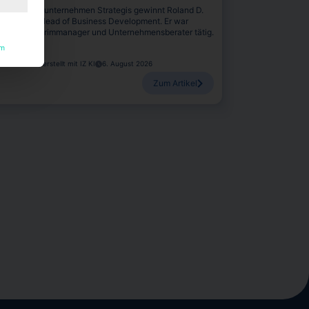
s Beratungsunternehmen Strategis gewinnt Roland D.
leider als Head of Business Development. Er war
etzt als Interimmanager und Unternehmensberater tätig.
um
anina Stadel, erstellt mit IZ KI
6. August 2026
Zum Artikel