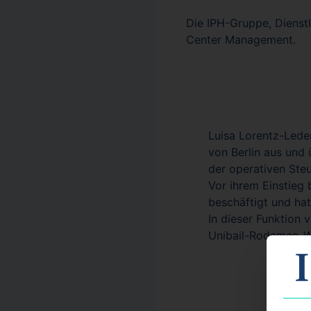
Die IPH-Gruppe, Dienstl
Center Management.
Luisa Lorentz-Lede
von Berlin aus und
der operativen Ste
Vor ihrem Einstieg
beschäftigt und hat
In dieser Funktion
Unibail-Rodamco-We