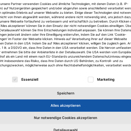
 unsere Partner verwenden Cookies und ähnliche Technologien, mit denen Daten (z.B. IP-
n) auf Nutzergeräten gespeichert und/oder abgerufen sowie anschließend verarbeitet we
n optimales Erlebnis auf unserer Webseite zu bieten. Einige dieser Technologien sind notwe
nicht von Ihnen abgewählt werden, während andere nicht notwendig sind, uns jedoch daz
delsimmobilien
Unibail-Rodamco-Westfield
Centermanagement
Pr
 unsere Webseite fortlaufend zu verbessern und wirtschaftlich zu betreiben. Durch Klicken 
'Alles akzeptieren' können Sie in den Einsatz der nicht notwendigen Cookies einwilligen. Üb
'Detailauswahl' können Sie Ihre Entscheidungen individuell anpassen. Sie können Ihre Daten
ungen jederzeit ändern oder Ihre Einwilligung widerrufen, indem Sie auf den Link 'Cookie-
ungen' im Footer der Webseite klicken. Hinweis auf Verarbeitung Ihrer auf dieser Webseite
n Daten in den USA: Indem Sie auf 'Alles akzeptieren' klicken, willigen Sie zugleich gem. Ar
. 1 lit. a DSGVO ein, dass Ihre Daten in den USA verarbeitet werden. Die hiervon umfassten
r entnehmen Sie bitte der Anbieterliste in der Detailauswahl. Die USA werden vom Europäi
shof als ein Land mit einem nach EU-Standards unzureichendem Datenschutzniveau einges
eht insbesondere das Risiko, dass Ihre Daten durch US-Behörden, zu Kontroll- und zu
hungszwecken, möglicherweise auch ohne Rechtsbehelfsmöglichkeiten, verarbeitet werd
lgt eine Liste der Service-Gruppen, für die eine Einwilligu
Essenziell
Marketing
Speichern
Alles akzeptieren
Köpfe
K
er
Nur notwendige Cookies akzeptieren
Bettina Meckel löst bei JLL Alexandra
St
Meyder-Cyrus ab
z
Detailauswahl
ge