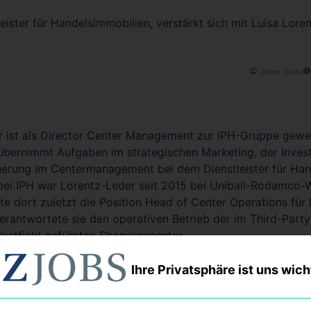
eister für Handelsimmobilien, verstärkt sich mit Luisa Lore
Janina Stadel
r ist als Director Center Management zur IPH-Gruppe gewec
 übernimmt Aufgaben im strategischen Marketing, der Inve
uerung im Centermanagement bei dem Dienstleister für Han
 bei IPH war Lorentz-Leder seit 2015 bei Unibail-Rodamco-W
te dort zuletzt die Position Head of Center Operations für
 verantwortete sie den operativen Betrieb der im Third-Pa
stfield geführten Shoppingcenter.
Ihre Privatsphäre ist uns wich