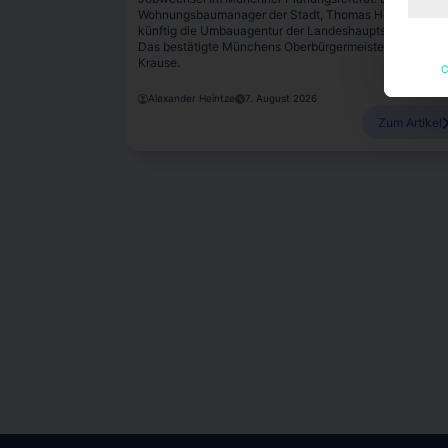
Wohnungsbaumanager der Stadt, Thomas Hobohm, wir
künftig die Umbauagentur der Landeshauptstadt leiten.
Das bestätigte Münchens Oberbürgermeister Dominik
Krause.
C
Alexander Heintze
7. August 2026
Zum Artikel