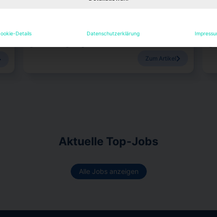
d
JLL hat Bettina Meckel zur Leiterin des Asset-
Da
Managements ernannt. Ihre Vorgängerin Alexandra
Sch
Meyder-Cyrus verlässt das Unternehmen.
zul
ookie-Details
Datenschutzerklärung
Impress
Janina Stadel
7. August 2026
J
Zum Artikel
Aktuelle Top-Jobs
Alle Jobs anzeigen