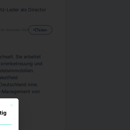
ntz-Leder als Director
Teilen
03. November 2025
hselt. Sie arbeitet
storenbetreuung und
delsimmobilien.
estfield
 Deutschland inne.
rty-Management von
Mit diesem Button wird der Dialog geschlossen. Seine Funktionalität ist identisch mi
tig