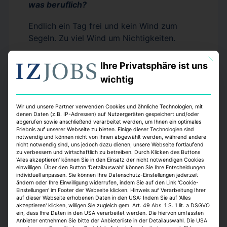
was beruflich?
Endlich ein Tag frei und kein Wind zum
Segeln. Zu viel Wind um Nichtigkeiten.
Für welches private Vergnügen haben Sie
Mit dies
Ihre Privatsphäre ist uns
zu wenig Zeit?
wichtig
Symphonie-Konzerte.
Wir und unsere Partner verwenden Cookies und ähnliche Technologien, mit
Nennen Sie einen Ihrer Lieblingssongs.
denen Daten (z.B. IP-Adressen) auf Nutzergeräten gespeichert und/oder
abgerufen sowie anschließend verarbeitet werden, um Ihnen ein optimales
Erlebnis auf unserer Webseite zu bieten. Einige dieser Technologien sind
Classical Barbra (Streisand), Dank sei Dir,
notwendig und können nicht von Ihnen abgewählt werden, während andere
nicht notwendig sind, uns jedoch dazu dienen, unsere Webseite fortlaufend
Herr (Händel).
zu verbessern und wirtschaftlich zu betreiben. Durch Klicken des Buttons
'Alles akzeptieren' können Sie in den Einsatz der nicht notwendigen Cookies
Welche kürzlich besuchte Veranstaltung
einwilligen. Über den Button 'Detailauswahl' können Sie Ihre Entscheidungen
individuell anpassen. Sie können Ihre Datenschutz-Einstellungen jederzeit
hat Ihnen besonders gut gefallen?
ändern oder Ihre Einwilligung widerrufen, indem Sie auf den Link 'Cookie-
Einstellungen' im Footer der Webseite klicken. Hinweis auf Verarbeitung Ihrer
auf dieser Webseite erhobenen Daten in den USA: Indem Sie auf 'Alles
Kino: Trip to Asia; Simon Rattle: die Balance
akzeptieren' klicken, willigen Sie zugleich gem. Art. 49 Abs. 1 S. 1 lit. a DSGVO
zwischen Orchester und Dirigent ist an
ein, dass Ihre Daten in den USA verarbeitet werden. Die hiervon umfassten
Anbieter entnehmen Sie bitte der Anbieterliste in der Detailauswahl. Die USA
Spannung kaum zu überbieten.