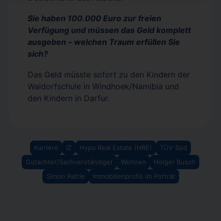
Sie haben 100.000 Euro zur freien
Verfügung und müssen das Geld komplett
ausgeben – welchen Traum erfüllen Sie
sich?
Das Geld müsste sofort zu den Kindern der
Waldorfschule in Windhoek/Namibia und
den Kindern in Darfur.
Karriere
IZ
Hypo Real Estate (HRE)
TÜV Süd
Gutachter/Sachverständiger
Wohnen
Holger Busch
Simon Rattle
Immobilienprofis im Porträt