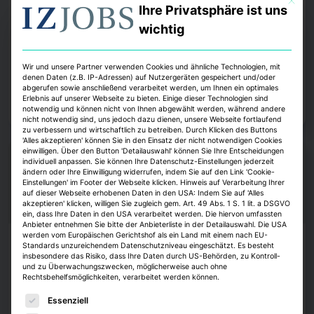
Strategis ernennt Roland D. Schleider zum
Ihre Privatsphäre ist uns
Head of Business Development
wichtig
Das Beratungsunternehmen Strategis gewinnt Roland D. Schleider als
Head of Business Development. Er war zuletzt als Interimmanager und
Unternehmensberater tätig.
Wir und unsere Partner verwenden Cookies und ähnliche Technologien, mit
denen Daten (z.B. IP-Adressen) auf Nutzergeräten gespeichert und/oder
abgerufen sowie anschließend verarbeitet werden, um Ihnen ein optimales
Janina Stadel, erstellt mit IZ KI
6. August 2026
Erlebnis auf unserer Webseite zu bieten. Einige dieser Technologien sind
Zum Artikel
notwendig und können nicht von Ihnen abgewählt werden, während andere
nicht notwendig sind, uns jedoch dazu dienen, unsere Webseite fortlaufend
zu verbessern und wirtschaftlich zu betreiben. Durch Klicken des Buttons
'Alles akzeptieren' können Sie in den Einsatz der nicht notwendigen Cookies
einwilligen. Über den Button 'Detailauswahl' können Sie Ihre Entscheidungen
individuell anpassen. Sie können Ihre Datenschutz-Einstellungen jederzeit
ändern oder Ihre Einwilligung widerrufen, indem Sie auf den Link 'Cookie-
Einstellungen' im Footer der Webseite klicken. Hinweis auf Verarbeitung Ihrer
auf dieser Webseite erhobenen Daten in den USA: Indem Sie auf 'Alles
akzeptieren' klicken, willigen Sie zugleich gem. Art. 49 Abs. 1 S. 1 lit. a DSGVO
ein, dass Ihre Daten in den USA verarbeitet werden. Die hiervon umfassten
Anbieter entnehmen Sie bitte der Anbieterliste in der Detailauswahl. Die USA
werden vom Europäischen Gerichtshof als ein Land mit einem nach EU-
Köpfe
Standards unzureichendem Datenschutzniveau eingeschätzt. Es besteht
insbesondere das Risiko, dass Ihre Daten durch US-Behörden, zu Kontroll-
und zu Überwachungszwecken, möglicherweise auch ohne
Daniel Maric leitet europäischen Vertrieb bei
Rechtsbehelfsmöglichkeiten, verarbeitet werden können.
Principal AM
Es folgt eine Liste der Service-Gruppen, für die eine E
Essenziell
Principal Asset Management, ein internationaler Investmentmanager,