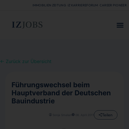
IMMOBILIEN ZEITUNG
IZ KARRIEREFORUM
CAREER PIONEER
FÜR
← Zurück zur Übersicht
Führungswechsel beim
Hauptverband der Deutschen
Bauindustrie
Teilen
Sonja Smalian
06. April 2011