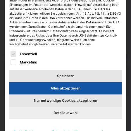
Thomas Hobohm leitet die Münchner
ändern oder Ihre Einwilligung widerrufen, indem Sie auf den Link 'Cookie-
Einstellungen' im Footer der Webseite klicken. Hinweis auf Verarbeitung Ihrer
Umbauagentur
auf dieser Webseite erhobenen Daten in den USA: Indem Sie auf 'Alles
akzeptieren' klicken, willigen Sie zugleich gem. Art. 49 Abs. 1 S. 1 lit. a DSGVO
Jobwechsel im Münchner Planungsreferat. Der bisherige
ein, dass Ihre Daten in den USA verarbeitet werden. Die hiervon umfassten
Wohnungsbaumanager der Stadt, Thomas Hobohm, wird künftig die
Anbieter entnehmen Sie bitte der Anbieterliste in der Detailauswahl. Die USA
Umbauagentur der Landeshauptstadt leiten. Das bestätigte Münchens
werden vom Europäischen Gerichtshof als ein Land mit einem nach EU-
Oberbürgermeister Dominik Krause.
Standards unzureichendem Datenschutzniveau eingeschätzt. Es besteht
insbesondere das Risiko, dass Ihre Daten durch US-Behörden, zu Kontroll-
und zu Überwachungszwecken, möglicherweise auch ohne
Alexander Heintze
7. August 2026
Rechtsbehelfsmöglichkeiten, verarbeitet werden können.
Zum Artikel
Es folgt eine Liste der Service-Gruppen, für die eine E
Essenziell
Marketing
Speichern
Alles akzeptieren
Nur notwendige Cookies akzeptieren
Köpfe
Detailauswahl
Bettina Meckel löst bei JLL Alexandra
Meyder-Cyrus ab
JLL hat Bettina Meckel zur Leiterin des Asset-Managements ernannt.