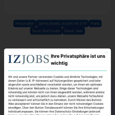
Personalien
Janina Stadel, erstellt mit IZ KI
Frank
Sonar Real Estate
Daniel Jäde
Mit dies
Ihre Privatsphäre ist uns
wichtig
Wir und unsere Partner verwenden Cookies und ähnliche Technologien, mit
denen Daten (z.B. IP-Adressen) auf Nutzergeräten gespeichert und/oder
abgerufen sowie anschließend verarbeitet werden, um Ihnen ein optimales
Erlebnis auf unserer Webseite zu bieten. Einige dieser Technologien sind
notwendig und können nicht von Ihnen abgewählt werden, während andere
nicht notwendig sind, uns jedoch dazu dienen, unsere Webseite fortlaufend
zu verbessern und wirtschaftlich zu betreiben. Durch Klicken des Buttons
'Alles akzeptieren' können Sie in den Einsatz der nicht notwendigen Cookies
Köpfe
einwilligen. Über den Button 'Detailauswahl' können Sie Ihre Entscheidungen
individuell anpassen. Sie können Ihre Datenschutz-Einstellungen jederzeit