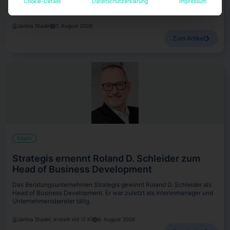
Cookie-Details
Datenschutzerklärung
Impressum
Ihre Vorgängerin Alexandra Meyder-Cyrus verlässt das Unternehmen.
Janina Stadel
7. August 2026
Zum Artikel
Köpfe
Strategis ernennt Roland D. Schleider zum
Head of Business Development
Das Beratungsunternehmen Strategis gewinnt Roland D. Schleider als
Head of Business Development. Er war zuletzt als Interimmanager und
Unternehmensberater tätig.
Janina Stadel, erstellt mit IZ KI
6. August 2026