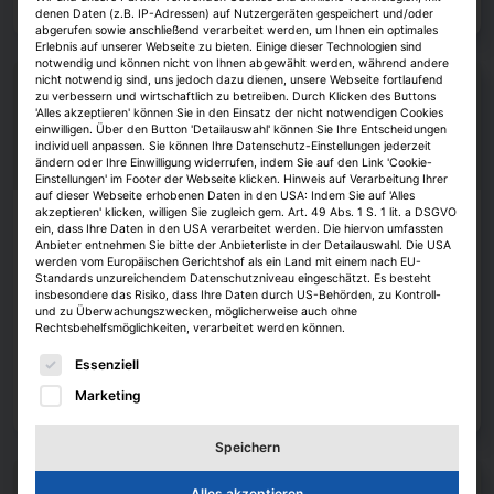
Zum Artikel
denen Daten (z.B. IP-Adressen) auf Nutzergeräten gespeichert und/oder
abgerufen sowie anschließend verarbeitet werden, um Ihnen ein optimales
Erlebnis auf unserer Webseite zu bieten. Einige dieser Technologien sind
notwendig und können nicht von Ihnen abgewählt werden, während andere
nicht notwendig sind, uns jedoch dazu dienen, unsere Webseite fortlaufend
zu verbessern und wirtschaftlich zu betreiben. Durch Klicken des Buttons
'Alles akzeptieren' können Sie in den Einsatz der nicht notwendigen Cookies
einwilligen. Über den Button 'Detailauswahl' können Sie Ihre Entscheidungen
individuell anpassen. Sie können Ihre Datenschutz-Einstellungen jederzeit
ändern oder Ihre Einwilligung widerrufen, indem Sie auf den Link 'Cookie-
Einstellungen' im Footer der Webseite klicken. Hinweis auf Verarbeitung Ihrer
auf dieser Webseite erhobenen Daten in den USA: Indem Sie auf 'Alles
akzeptieren' klicken, willigen Sie zugleich gem. Art. 49 Abs. 1 S. 1 lit. a DSGVO
Köpfe
ein, dass Ihre Daten in den USA verarbeitet werden. Die hiervon umfassten
Anbieter entnehmen Sie bitte der Anbieterliste in der Detailauswahl. Die USA
Bettina Meckel löst bei JLL Alexandra
werden vom Europäischen Gerichtshof als ein Land mit einem nach EU-
Standards unzureichendem Datenschutzniveau eingeschätzt. Es besteht
Meyder-Cyrus ab
insbesondere das Risiko, dass Ihre Daten durch US-Behörden, zu Kontroll-
und zu Überwachungszwecken, möglicherweise auch ohne
JLL hat Bettina Meckel zur Leiterin des Asset-Managements ernannt.
Rechtsbehelfsmöglichkeiten, verarbeitet werden können.
Ihre Vorgängerin Alexandra Meyder-Cyrus verlässt das Unternehmen.
Es folgt eine Liste der Service-Gruppen, für die eine E
Essenziell
Janina Stadel
7. August 2026
Marketing
Zum Artikel
Speichern
Alles akzeptieren