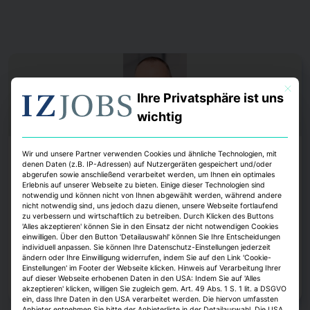
Mit dies
Ihre Privatsphäre ist uns
wichtig
Wir und unsere Partner verwenden Cookies und ähnliche Technologien, mit
Köpfe
denen Daten (z.B. IP-Adressen) auf Nutzergeräten gespeichert und/oder
abgerufen sowie anschließend verarbeitet werden, um Ihnen ein optimales
Strategis ernennt Roland D. Schleider zum
Erlebnis auf unserer Webseite zu bieten. Einige dieser Technologien sind
Head of Business Development
notwendig und können nicht von Ihnen abgewählt werden, während andere
nicht notwendig sind, uns jedoch dazu dienen, unsere Webseite fortlaufend
zu verbessern und wirtschaftlich zu betreiben. Durch Klicken des Buttons
Das Beratungsunternehmen Strategis gewinnt Roland D. Schleider als
'Alles akzeptieren' können Sie in den Einsatz der nicht notwendigen Cookies
Head of Business Development. Er war zuletzt als Interimmanager und
einwilligen. Über den Button 'Detailauswahl' können Sie Ihre Entscheidungen
Unternehmensberater tätig.
individuell anpassen. Sie können Ihre Datenschutz-Einstellungen jederzeit
ändern oder Ihre Einwilligung widerrufen, indem Sie auf den Link 'Cookie-
Janina Stadel, erstellt mit IZ KI
6. August 2026
Einstellungen' im Footer der Webseite klicken. Hinweis auf Verarbeitung Ihrer
auf dieser Webseite erhobenen Daten in den USA: Indem Sie auf 'Alles
Zum Artikel
akzeptieren' klicken, willigen Sie zugleich gem. Art. 49 Abs. 1 S. 1 lit. a DSGVO
ein, dass Ihre Daten in den USA verarbeitet werden. Die hiervon umfassten
Anbieter entnehmen Sie bitte der Anbieterliste in der Detailauswahl. Die USA