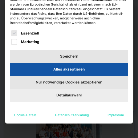
werden vom Europäischen Gerichtshof als ein Land mit einem nach EU-
Standards unzureichendem Datenschutzniveau eingeschätzt. Es besteht
insbesondere das Risiko, dass Ihre Daten durch US-Behörden, zu Kontroll-
und zu Überwachungszwecken, möglicherweise auch ohne
Rechtsbehelfsmöglichkeiten, verarbeitet werden können.
Es folgt eine Liste der Service-Gruppen, für die eine E
Essenziell
Marketing
Köpfe
Speichern
Daniel Maric leitet europäischen Vertrieb bei
Principal AM
Alles akzeptieren
Principal Asset Management, ein internationaler Investmentmanager,
hat Daniel Maric zum Managing Director und Head of European
Nur notwendige Cookies akzeptieren
Distribution ernannt.
Detailauswahl
Janina Stadel, erstellt mit IZ KI
6. August 2026
Zum Artikel
Cookie-Details
Datenschutzerklärung
Impressum