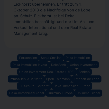
Eickhorst übernehmen. Er tritt zum 1.
Oktober 2013 die Nach­folge von de Lope
an. Schulz-Eickhorst ist bei Deka
Immobilien beschäftigt und dort im An- und
Verkauf International und dem Real Estate
Management tätig.
Personalien
Sonja Smalian
Deka Immobilien
Deka Immobilien Invest
DekaBank
Union Investment
Union Investment Real Estate (UIRE)
Banken
Immobilien-AGs/Reits
Björn Thiemann
Esteban de Lope
Till Schulz-Eickhorst
Deka-Immobilien Europa
Deka-ImmobilienGlobal
UniImmo Europa
UniImmo Global