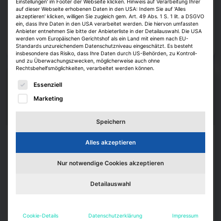
Einstellungen' im Footer der Webseite klicken. Hinweis auf Verarbeitung Ihrer
Head of Business Development. Er war zuletzt als Interimmanager und
auf dieser Webseite erhobenen Daten in den USA: Indem Sie auf 'Alles
Unternehmensberater tätig.
akzeptieren' klicken, willigen Sie zugleich gem. Art. 49 Abs. 1 S. 1 lit. a DSGVO
ein, dass Ihre Daten in den USA verarbeitet werden. Die hiervon umfassten
Anbieter entnehmen Sie bitte der Anbieterliste in der Detailauswahl. Die USA
Janina Stadel, erstellt mit IZ KI
6. August 2026
werden vom Europäischen Gerichtshof als ein Land mit einem nach EU-
Zum Artikel
Standards unzureichendem Datenschutzniveau eingeschätzt. Es besteht
insbesondere das Risiko, dass Ihre Daten durch US-Behörden, zu Kontroll-
und zu Überwachungszwecken, möglicherweise auch ohne
Rechtsbehelfsmöglichkeiten, verarbeitet werden können.
Es folgt eine Liste der Service-Gruppen, für die eine E
Essenziell
Marketing
Speichern
Köpfe
Alles akzeptieren
Daniel Maric leitet europäischen Vertrieb bei
Nur notwendige Cookies akzeptieren
Principal AM
Principal Asset Management, ein internationaler Investmentmanager,
Detailauswahl
hat Daniel Maric zum Managing Director und Head of European
Distribution ernannt.
Cookie-Details
Datenschutzerklärung
Impressum
Janina Stadel, erstellt mit IZ KI
6. August 2026