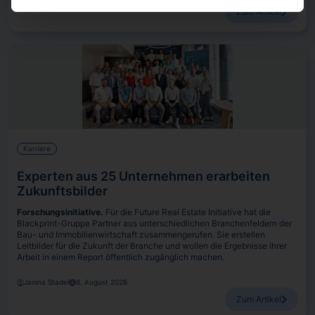
Zum Artikel
Karriere
Experten aus 25 Unternehmen erarbeiten
Zukunftsbilder
Forschungsinitiative.
Für die Future Real Estate Initiative hat die
Blackprint-Gruppe Partner aus unterschiedlichen Branchenfeldern der
Bau- und Immobilienwirtschaft zusammengerufen. Sie erstellen
Leitbilder für die Zukunft der Branche und wollen die Ergebnisse ihrer
Arbeit in einem Report öffentlich zugänglich machen.
Janina Stadel
6. August 2026
Zum Artikel