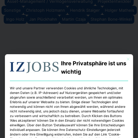
Asset-Management / Vermögensverwaltung
Projektentwickler
Sonstige
Christoph Holzmann
Hendrik Staiger
Holger Matheis
Ingo Holz
Jan Plückhahn
Martin Czaja
Stephan Bone-Winkel
Mit dies
Ihre Privatsphäre ist uns
wichtig
Wir und unsere Partner verwenden Cookies und ähnliche Technologien, mit
denen Daten (z.B. IP-Adressen) auf Nutzergeräten gespeichert und/oder
abgerufen sowie anschließend verarbeitet werden, um Ihnen ein optimales
Erlebnis auf unserer Webseite zu bieten. Einige dieser Technologien sind
notwendig und können nicht von Ihnen abgewählt werden, während andere
Köpfe
nicht notwendig sind, uns jedoch dazu dienen, unsere Webseite fortlaufend
zu verbessern und wirtschaftlich zu betreiben. Durch Klicken des Buttons
Strategis ernennt Roland D. Schleider zum
'Alles akzeptieren' können Sie in den Einsatz der nicht notwendigen Cookies
einwilligen. Über den Button 'Detailauswahl' können Sie Ihre Entscheidungen
Head of Business Development
individuell anpassen. Sie können Ihre Datenschutz-Einstellungen jederzeit
ändern oder Ihre Einwilligung widerrufen, indem Sie auf den Link 'Cookie-
Das Beratungsunternehmen Strategis gewinnt Roland D. Schleider als