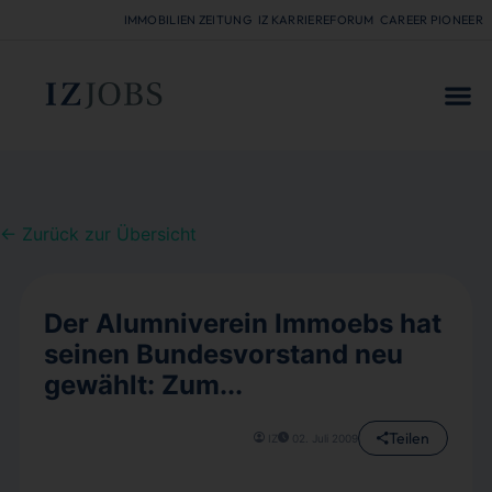
IMMOBILIEN ZEITUNG
IZ KARRIEREFORUM
CAREER PIONEER
FÜR
← Zurück zur Übersicht
Der Alumniverein Immoebs hat
seinen Bundesvorstand neu
gewählt: Zum...
Teilen
IZ
02. Juli 2009