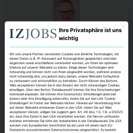
Mit dies
Ihre Privatsphäre ist uns
wichtig
Köpfe
Strategis ernennt Roland D. Schleider zum
Wir und unsere Partner verwenden Cookies und ähnliche Technologien, mit
denen Daten (z.B. IP-Adressen) auf Nutzergeräten gespeichert und/oder
Head of Business Development
abgerufen sowie anschließend verarbeitet werden, um Ihnen ein optimales
Erlebnis auf unserer Webseite zu bieten. Einige dieser Technologien sind
Das Beratungsunternehmen Strategis gewinnt Roland D. Schleider als
notwendig und können nicht von Ihnen abgewählt werden, während andere
Head of Business Development. Er war zuletzt als Interimmanager und
nicht notwendig sind, uns jedoch dazu dienen, unsere Webseite fortlaufend
Unternehmensberater tätig.
zu verbessern und wirtschaftlich zu betreiben. Durch Klicken des Buttons
'Alles akzeptieren' können Sie in den Einsatz der nicht notwendigen Cookies
einwilligen. Über den Button 'Detailauswahl' können Sie Ihre Entscheidungen
Janina Stadel, erstellt mit IZ KI
6. August 2026
individuell anpassen. Sie können Ihre Datenschutz-Einstellungen jederzeit
Zum Artikel
ändern oder Ihre Einwilligung widerrufen, indem Sie auf den Link 'Cookie-
Einstellungen' im Footer der Webseite klicken. Hinweis auf Verarbeitung Ihrer
auf dieser Webseite erhobenen Daten in den USA: Indem Sie auf 'Alles
akzeptieren' klicken, willigen Sie zugleich gem. Art. 49 Abs. 1 S. 1 lit. a DSGVO
ein, dass Ihre Daten in den USA verarbeitet werden. Die hiervon umfassten
Anbieter entnehmen Sie bitte der Anbieterliste in der Detailauswahl. Die USA
werden vom Europäischen Gerichtshof als ein Land mit einem nach EU-
Standards unzureichendem Datenschutzniveau eingeschätzt. Es besteht