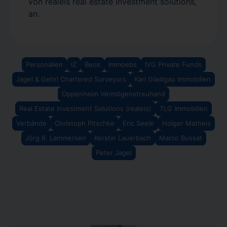
von realeis real estate investment solutions,
an.
Personalien
IZ
Beos
Immoebs
IVG Private Funds
Jagel & Gehri Chartered Surveyors
Karl Gladigau Immobilien
Oppenheim Vermögenstreuhand
Real Estate Investment Solutions (realeis)
TLG Immobilien
Verbände
Christoph Pitschke
Eric Seele
Holger Matheis
Jörg R. Lammersen
Kerstin Lauerbach
Marco Bussat
Peter Jagel