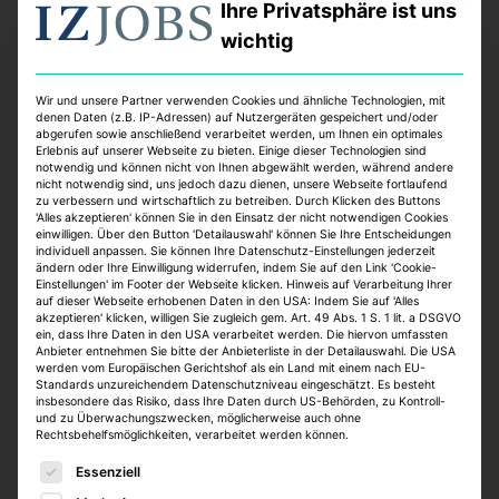
Ihre Privatsphäre ist uns
wichtig
Projektentwicklung/-steuerung
Wir und unsere Partner verwenden Cookies und ähnliche Technologien, mit
denen Daten (z.B. IP-Adressen) auf Nutzergeräten gespeichert und/oder
Bau- und Immobilien (m/w/d)
abgerufen sowie anschließend verarbeitet werden, um Ihnen ein optimales
Erlebnis auf unserer Webseite zu bieten. Einige dieser Technologien sind
compassio Gruppe
notwendig und können nicht von Ihnen abgewählt werden, während andere
nicht notwendig sind, uns jedoch dazu dienen, unsere Webseite fortlaufend
Ulm
zu verbessern und wirtschaftlich zu betreiben. Durch Klicken des Buttons
Vollzeit
'Alles akzeptieren' können Sie in den Einsatz der nicht notwendigen Cookies
einwilligen. Über den Button 'Detailauswahl' können Sie Ihre Entscheidungen
online seit > 1 Monat
individuell anpassen. Sie können Ihre Datenschutz-Einstellungen jederzeit
ändern oder Ihre Einwilligung widerrufen, indem Sie auf den Link 'Cookie-
Einstellungen' im Footer der Webseite klicken. Hinweis auf Verarbeitung Ihrer
auf dieser Webseite erhobenen Daten in den USA: Indem Sie auf 'Alles
akzeptieren' klicken, willigen Sie zugleich gem. Art. 49 Abs. 1 S. 1 lit. a DSGVO
Alle Jobs
ein, dass Ihre Daten in den USA verarbeitet werden. Die hiervon umfassten
Anbieter entnehmen Sie bitte der Anbieterliste in der Detailauswahl. Die USA
werden vom Europäischen Gerichtshof als ein Land mit einem nach EU-
Standards unzureichendem Datenschutzniveau eingeschätzt. Es besteht
insbesondere das Risiko, dass Ihre Daten durch US-Behörden, zu Kontroll-
und zu Überwachungszwecken, möglicherweise auch ohne
Top Jobs:
Rechtsbehelfsmöglichkeiten, verarbeitet werden können.
Es folgt eine Liste der Service-Gruppen, für die eine E
Essenziell