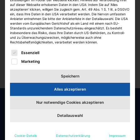
Einstellungen' im Footer der Webseite klicken. Hinweis auf Verarbeitung Ihrer
auf dieser Webseite erhobenen Daten in den USA: Indem Sie auf 'Alles
akzeptieren' klicken, willigen Sie zugleich gem. Art. 49 Abs. 1 S. 1 lit. a DSGVO
ein, dass Ihre Daten in den USA verarbeitet werden. Die hiervon umfassten
Anbieter entnehmen Sie bitte der Anbieterliste in der Detailauswahl. Die USA
werden vom Europäischen Gerichtshof als ein Land mit einem nach EU-
Standards unzureichendem Datenschutzniveau eingeschätzt. Es besteht
insbesondere das Risiko, dass Ihre Daten durch US-Behörden, zu Kontroll-
und zu Überwachungszwecken, möglicherweise auch ohne
Rechtsbehelfsmöglichkeiten, verarbeitet werden können.
Es folgt eine Liste der Service-Gruppen, für die eine E
Essenziell
Marketing
Speichern
Alles akzeptieren
Nur notwendige Cookies akzeptieren
Die besten Jobs & Arbeitgeber in der
Detailauswahl
Immobilienbranche
Jobfelder
Cookie-Details
Datenschutzerklärung
Impressum