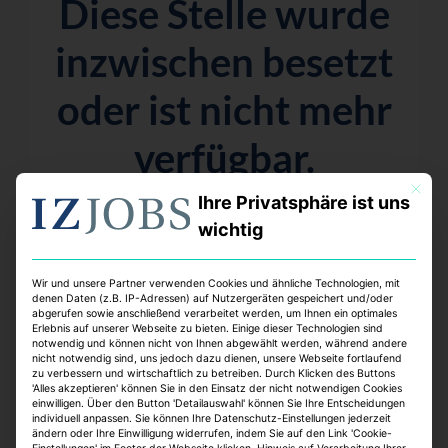
Diese Stelle wurde
inzwischen besetzt
oder ist nicht mehr
verfügbar.
Mit dies
Aber keine Sorge – wir haben viele weitere
Ihre Privatsphäre ist uns
spannende Möglichkeiten für dich!
wichtig
Wir und unsere Partner verwenden Cookies und ähnliche Technologien, mit
denen Daten (z.B. IP-Adressen) auf Nutzergeräten gespeichert und/oder
abgerufen sowie anschließend verarbeitet werden, um Ihnen ein optimales
Top Jobs:
Erlebnis auf unserer Webseite zu bieten. Einige dieser Technologien sind
notwendig und können nicht von Ihnen abgewählt werden, während andere
nicht notwendig sind, uns jedoch dazu dienen, unsere Webseite fortlaufend
zu verbessern und wirtschaftlich zu betreiben. Durch Klicken des Buttons
'Alles akzeptieren' können Sie in den Einsatz der nicht notwendigen Cookies
einwilligen. Über den Button 'Detailauswahl' können Sie Ihre Entscheidungen
individuell anpassen. Sie können Ihre Datenschutz-Einstellungen jederzeit
ändern oder Ihre Einwilligung widerrufen, indem Sie auf den Link 'Cookie-