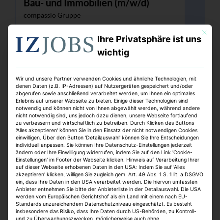
Bau- und Immobilien (m/w/d)
compassio Gruppe
Ulm
Mit dies
Ihre Privatsphäre ist uns
Vollzeit
online seit > 1 Monat
wichtig
Wir und unsere Partner verwenden Cookies und ähnliche Technologien, mit
denen Daten (z.B. IP-Adressen) auf Nutzergeräten gespeichert und/oder
abgerufen sowie anschließend verarbeitet werden, um Ihnen ein optimales
Erlebnis auf unserer Webseite zu bieten. Einige dieser Technologien sind
notwendig und können nicht von Ihnen abgewählt werden, während andere
nicht notwendig sind, uns jedoch dazu dienen, unsere Webseite fortlaufend
zu verbessern und wirtschaftlich zu betreiben. Durch Klicken des Buttons
'Alles akzeptieren' können Sie in den Einsatz der nicht notwendigen Cookies
einwilligen. Über den Button 'Detailauswahl' können Sie Ihre Entscheidungen
individuell anpassen. Sie können Ihre Datenschutz-Einstellungen jederzeit
Leasing Manager (m/w/d) / Leasing
ändern oder Ihre Einwilligung widerrufen, indem Sie auf den Link 'Cookie-
Einstellungen' im Footer der Webseite klicken. Hinweis auf Verarbeitung Ihrer
Officer (m/w/d)
auf dieser Webseite erhobenen Daten in den USA: Indem Sie auf 'Alles
Klepierre Management Deutschland GmbH
akzeptieren' klicken, willigen Sie zugleich gem. Art. 49 Abs. 1 S. 1 lit. a DSGVO
ein, dass Ihre Daten in den USA verarbeitet werden. Die hiervon umfassten
Anbieter entnehmen Sie bitte der Anbieterliste in der Detailauswahl. Die USA
Duisburg
werden vom Europäischen Gerichtshof als ein Land mit einem nach EU-
Vollzeit
Standards unzureichendem Datenschutzniveau eingeschätzt. Es besteht
online seit > 1 Monat
insbesondere das Risiko, dass Ihre Daten durch US-Behörden, zu Kontroll-
und zu Überwachungszwecken, möglicherweise auch ohne