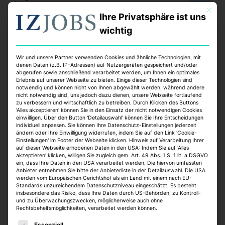
Vollzeit
Mit dies
online seit 1 Woche
Ihre Privatsphäre ist uns
wichtig
Wir und unsere Partner verwenden Cookies und ähnliche Technologien, mit
denen Daten (z.B. IP-Adressen) auf Nutzergeräten gespeichert und/oder
abgerufen sowie anschließend verarbeitet werden, um Ihnen ein optimales
Erlebnis auf unserer Webseite zu bieten. Einige dieser Technologien sind
notwendig und können nicht von Ihnen abgewählt werden, während andere
nicht notwendig sind, uns jedoch dazu dienen, unsere Webseite fortlaufend
zu verbessern und wirtschaftlich zu betreiben. Durch Klicken des Buttons
'Alles akzeptieren' können Sie in den Einsatz der nicht notwendigen Cookies
Technische Projektsteuerung für
einwilligen. Über den Button 'Detailauswahl' können Sie Ihre Entscheidungen
individuell anpassen. Sie können Ihre Datenschutz-Einstellungen jederzeit
den Bereich Sanierung /
ändern oder Ihre Einwilligung widerrufen, indem Sie auf den Link 'Cookie-
Einstellungen' im Footer der Webseite klicken. Hinweis auf Verarbeitung Ihrer
Modernisierung von
auf dieser Webseite erhobenen Daten in den USA: Indem Sie auf 'Alles
akzeptieren' klicken, willigen Sie zugleich gem. Art. 49 Abs. 1 S. 1 lit. a DSGVO
Wohngebäuden und
ein, dass Ihre Daten in den USA verarbeitet werden. Die hiervon umfassten
Anbieter entnehmen Sie bitte der Anbieterliste in der Detailauswahl. Die USA
Quartiersentwicklung (w/m/d)
werden vom Europäischen Gerichtshof als ein Land mit einem nach EU-
Standards unzureichendem Datenschutzniveau eingeschätzt. Es besteht
Bundesanstalt für Immobilienaufgaben
insbesondere das Risiko, dass Ihre Daten durch US-Behörden, zu Kontroll-
und zu Überwachungszwecken, möglicherweise auch ohne
Hannover, Oldenburg
Rechtsbehelfsmöglichkeiten, verarbeitet werden können.
Teilzeit, Vollzeit
Es folgt eine Liste der Service-Gruppen, für die eine E
online seit 1 Woche
Essenziell