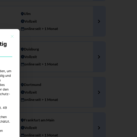
Ulm
Vollzeit
online seit > 1 Monat
Mit diesem Button wird der Dialog geschlossen. Seine Funktionalität ist identisch mi
tig
Duisburg
Vollzeit
online seit > 1 Monat
rden, um
ndig und
u
Dortmund
des
er den
Vollzeit
schutz-
online seit > 1 Monat
t. 49
schen
Frankfurt am Main
chätzt.
Vollzeit
en
online seit > 1 Monat