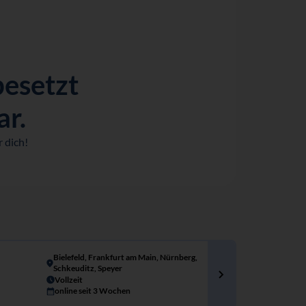
besetzt
ar.
 dich!
Bielefeld, Frankfurt am Main, Nürnberg,
Schkeuditz, Speyer
Vollzeit
online seit 3 Wochen