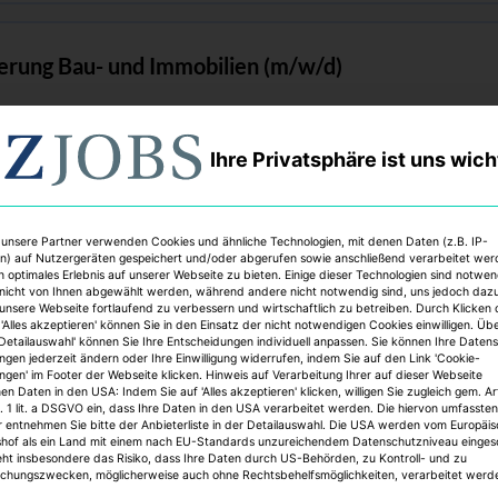
erung Bau- und Immobilien (m/w/d)
Ihre Privatsphäre ist uns wich
 Leasing Officer (m/w/d)
d GmbH
 unsere Partner verwenden Cookies und ähnliche Technologien, mit denen Daten (z.B. IP-
n) auf Nutzergeräten gespeichert und/oder abgerufen sowie anschließend verarbeitet we
n optimales Erlebnis auf unserer Webseite zu bieten. Einige dieser Technologien sind notwe
nicht von Ihnen abgewählt werden, während andere nicht notwendig sind, uns jedoch daz
 unsere Webseite fortlaufend zu verbessern und wirtschaftlich zu betreiben. Durch Klicken 
anager/Property Manager (m/w/d
'Alles akzeptieren' können Sie in den Einsatz der nicht notwendigen Cookies einwilligen. Üb
'Detailauswahl' können Sie Ihre Entscheidungen individuell anpassen. Sie können Ihre Daten
Rheinland-Westfalen
ungen jederzeit ändern oder Ihre Einwilligung widerrufen, indem Sie auf den Link 'Cookie-
ungen' im Footer der Webseite klicken. Hinweis auf Verarbeitung Ihrer auf dieser Webseite
n Daten in den USA: Indem Sie auf 'Alles akzeptieren' klicken, willigen Sie zugleich gem. Ar
. 1 lit. a DSGVO ein, dass Ihre Daten in den USA verarbeitet werden. Die hiervon umfassten
r entnehmen Sie bitte der Anbieterliste in der Detailauswahl. Die USA werden vom Europäi
shof als ein Land mit einem nach EU-Standards unzureichendem Datenschutzniveau einges
und Reinigungsmanagement (m/w/d)
eht insbesondere das Risiko, dass Ihre Daten durch US-Behörden, zu Kontroll- und zu
hungszwecken, möglicherweise auch ohne Rechtsbehelfsmöglichkeiten, verarbeitet werd
 mbH