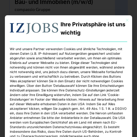
Bau- und Immobilien (m/w/d)
compassio Gruppe
Ulm
Mit dies
Ihre Privatsphäre ist uns
Vollzeit
online seit > 1 Monat
wichtig
Wir und unsere Partner verwenden Cookies und ähnliche Technologien, mit
denen Daten (z.B. IP-Adressen) auf Nutzergeräten gespeichert und/oder
abgerufen sowie anschließend verarbeitet werden, um Ihnen ein optimales
Erlebnis auf unserer Webseite zu bieten. Einige dieser Technologien sind
notwendig und können nicht von Ihnen abgewählt werden, während andere
nicht notwendig sind, uns jedoch dazu dienen, unsere Webseite fortlaufend
zu verbessern und wirtschaftlich zu betreiben. Durch Klicken des Buttons
'Alles akzeptieren' können Sie in den Einsatz der nicht notwendigen Cookies
einwilligen. Über den Button 'Detailauswahl' können Sie Ihre Entscheidungen
individuell anpassen. Sie können Ihre Datenschutz-Einstellungen jederzeit
Leasing Manager (m/w/d) / Leasing
ändern oder Ihre Einwilligung widerrufen, indem Sie auf den Link 'Cookie-
Einstellungen' im Footer der Webseite klicken. Hinweis auf Verarbeitung Ihrer
Officer (m/w/d)
auf dieser Webseite erhobenen Daten in den USA: Indem Sie auf 'Alles
Klepierre Management Deutschland GmbH
akzeptieren' klicken, willigen Sie zugleich gem. Art. 49 Abs. 1 S. 1 lit. a DSGVO
ein, dass Ihre Daten in den USA verarbeitet werden. Die hiervon umfassten
Anbieter entnehmen Sie bitte der Anbieterliste in der Detailauswahl. Die USA
Duisburg
werden vom Europäischen Gerichtshof als ein Land mit einem nach EU-
Vollzeit
Standards unzureichendem Datenschutzniveau eingeschätzt. Es besteht
online seit > 1 Monat
insbesondere das Risiko, dass Ihre Daten durch US-Behörden, zu Kontroll-
und zu Überwachungszwecken, möglicherweise auch ohne