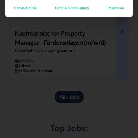
Cookie-Details
Datenschutzerklärung
Impressum
Kaufmännischer Property
Manager - Förderanlagen (m/w/d)
Bayerische Versorgungskammer
München
Teilzeit
online seit > 1 Monat
Alle Jobs
Top Jobs: