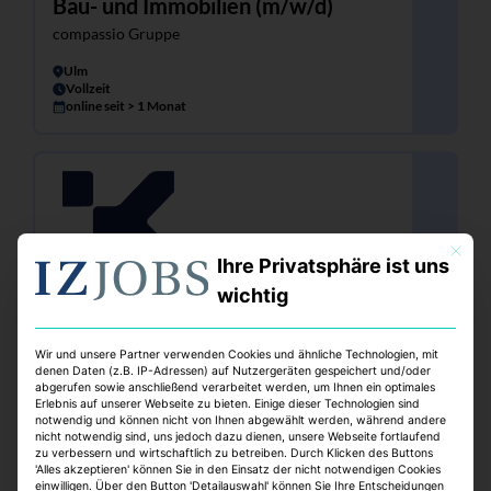
Bau- und Immobilien (m/w/d)
compassio Gruppe
Ulm
Vollzeit
online seit > 1 Monat
Mit dies
Ihre Privatsphäre ist uns
wichtig
Leasing Manager (m/w/d) / Leasing
Wir und unsere Partner verwenden Cookies und ähnliche Technologien, mit
Officer (m/w/d)
denen Daten (z.B. IP-Adressen) auf Nutzergeräten gespeichert und/oder
abgerufen sowie anschließend verarbeitet werden, um Ihnen ein optimales
Klepierre Management Deutschland GmbH
Erlebnis auf unserer Webseite zu bieten. Einige dieser Technologien sind
notwendig und können nicht von Ihnen abgewählt werden, während andere
Duisburg
nicht notwendig sind, uns jedoch dazu dienen, unsere Webseite fortlaufend
Vollzeit
zu verbessern und wirtschaftlich zu betreiben. Durch Klicken des Buttons
online seit > 1 Monat
'Alles akzeptieren' können Sie in den Einsatz der nicht notwendigen Cookies
einwilligen. Über den Button 'Detailauswahl' können Sie Ihre Entscheidungen