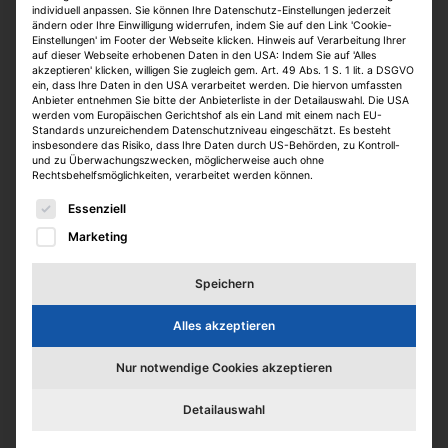
individuell anpassen. Sie können Ihre Datenschutz-Einstellungen jederzeit
ändern oder Ihre Einwilligung widerrufen, indem Sie auf den Link 'Cookie-
Einstellungen' im Footer der Webseite klicken. Hinweis auf Verarbeitung Ihrer
auf dieser Webseite erhobenen Daten in den USA: Indem Sie auf 'Alles
akzeptieren' klicken, willigen Sie zugleich gem. Art. 49 Abs. 1 S. 1 lit. a DSGVO
ein, dass Ihre Daten in den USA verarbeitet werden. Die hiervon umfassten
Anbieter entnehmen Sie bitte der Anbieterliste in der Detailauswahl. Die USA
werden vom Europäischen Gerichtshof als ein Land mit einem nach EU-
Standards unzureichendem Datenschutzniveau eingeschätzt. Es besteht
insbesondere das Risiko, dass Ihre Daten durch US-Behörden, zu Kontroll-
und zu Überwachungszwecken, möglicherweise auch ohne
Kaufmännischer
Rechtsbehelfsmöglichkeiten, verarbeitet werden können.
Es folgt eine Liste der Service-Gruppen, für die eine E
Objektmanager/Property Manager
Essenziell
(m/w/d
Marketing
Kirchliche Zusatzversorgungskasse Rheinland-
Speichern
Westfalen
Dortmund
Alles akzeptieren
Vollzeit
online seit > 1 Monat
Nur notwendige Cookies akzeptieren
Detailauswahl