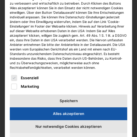
Vollzeit
zu verbessern und wirtschaftlich zu betreiben. Durch Klicken des Buttons
'Alles akzeptieren' können Sie in den Einsatz der nicht notwendigen Cookies
online seit 1 Woche
einwilligen. Über den Button 'Detailauswahl' können Sie Ihre Entscheidungen
individuell anpassen. Sie können Ihre Datenschutz-Einstellungen jederzeit
ändern oder Ihre Einwilligung widerrufen, indem Sie auf den Link 'Cookie-
Einstellungen' im Footer der Webseite klicken. Hinweis auf Verarbeitung Ihrer
auf dieser Webseite erhobenen Daten in den USA: Indem Sie auf 'Alles
akzeptieren' klicken, willigen Sie zugleich gem. Art. 49 Abs. 1 S. 1 lit. a DSGVO
ein, dass Ihre Daten in den USA verarbeitet werden. Die hiervon umfassten
Anbieter entnehmen Sie bitte der Anbieterliste in der Detailauswahl. Die USA
werden vom Europäischen Gerichtshof als ein Land mit einem nach EU-
Standards unzureichendem Datenschutzniveau eingeschätzt. Es besteht
insbesondere das Risiko, dass Ihre Daten durch US-Behörden, zu Kontroll-
und zu Überwachungszwecken, möglicherweise auch ohne
Rechtsbehelfsmöglichkeiten, verarbeitet werden können.
Technische Projektsteuerung für
Es folgt eine Liste der Service-Gruppen, für die eine E
Essenziell
den Bereich Sanierung /
Marketing
Modernisierung von
Wohngebäuden und
Speichern
Quartiersentwicklung (w/m/d)
Alles akzeptieren
Bundesanstalt für Immobilienaufgaben
Hannover, Oldenburg
Nur notwendige Cookies akzeptieren
Teilzeit, Vollzeit
online seit 1 Woche