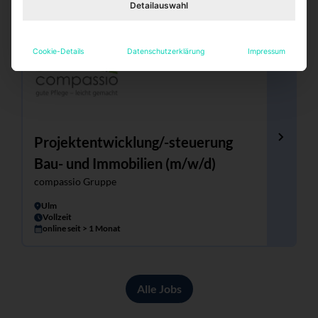
Detailauswahl
Cookie-Details
Datenschutzerklärung
Impressum
Projektentwicklung/-steuerung
Bau- und Immobilien (m/w/d)
compassio Gruppe
Ulm
Vollzeit
online seit > 1 Monat
Alle Jobs