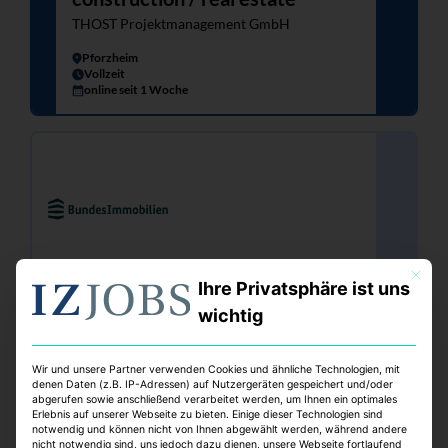
THOST Projektmanagement GmbH
Pforzheim
Vollzeit
online seit 1 Woche
Mit dies
Ihre Privatsphäre ist uns
Projektverantwortliche
wichtig
(Architektinnen/Architekten oder
Bauingenieurinnen/Bauingenieure)
Wir und unsere Partner verwenden Cookies und ähnliche Technologien, mit
(w/m/d)
denen Daten (z.B. IP-Adressen) auf Nutzergeräten gespeichert und/oder
abgerufen sowie anschließend verarbeitet werden, um Ihnen ein optimales
Bundesanstalt für Immobilienaufgaben
Erlebnis auf unserer Webseite zu bieten. Einige dieser Technologien sind
notwendig und können nicht von Ihnen abgewählt werden, während andere
Berlin
nicht notwendig sind, uns jedoch dazu dienen, unsere Webseite fortlaufend