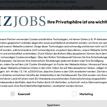
eninteressierte tagesaktuell mit den neusten
den von unseren rund 30 Redakteuren sorgfältig erstellt
er Immobilien Zeitung 24/7 zur Verfügung.
Ihre Privatsphäre ist uns wicht
unsere Partner verwenden Cookies und ähnliche Technologien, mit denen Daten (z.B. IP-Adressen
räten gespeichert und/oder abgerufen sowie anschließend verarbeitet werden, um Ihnen ein opt
 auf unserer Webseite zu bieten. Einige dieser Technologien sind notwendig und können nicht von 
t werden, während andere nicht notwendig sind, uns jedoch dazu dienen, unsere Webseite fortl
rn und wirtschaftlich zu betreiben. Durch Klicken des Buttons 'Alles akzeptieren' können Sie in den 
t notwendigen Cookies einwilligen. Über den Button 'Detailauswahl' können Sie Ihre Entscheidung
ell anpassen. Sie können Ihre Datenschutz-Einstellungen jederzeit ändern oder Ihre Einwilligung
ezieltes Recruiting. Es bildet das gesamte Job-Spektrum der
en, indem Sie auf den Link 'Cookie-Einstellungen' im Footer der Webseite klicken. Hinweis auf Ver
f dieser Webseite erhobenen Daten in den USA: Indem Sie auf 'Alles akzeptieren' klicken, willigen S
spositionen mit immobilienwirtschaftlichem,
 gem. Art. 49 Abs. 1 S. 1 lit. a DSGVO ein, dass Ihre Daten in den USA verarbeitet werden. Die hier
Hintergrund bis hin zu Vakanzen für Finanz- und
n Anbieter entnehmen Sie bitte der Anbieterliste in der Detailauswahl. Die USA werden vom Eur
hof als ein Land mit einem nach EU-Standards unzureichendem Datenschutzniveau eingeschätzt.
insbesondere das Risiko, dass Ihre Daten durch US-Behörden, zu Kontroll- und zu Überwachungs
rweise auch ohne Rechtsbehelfsmöglichkeiten, verarbeitet werden können.
lgt eine Liste der Service-Gruppen, für die eine Einwilligung er
Essenziell
Marketing
Speichern