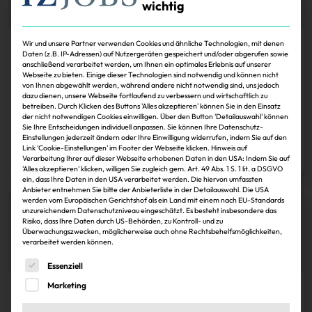
wichtig
Wir und unsere Partner verwenden Cookies und ähnliche Technologien, mit denen
Köpfe
Daten (z.B. IP-Adressen) auf Nutzergeräten gespeichert und/oder abgerufen sowie
anschließend verarbeitet werden, um Ihnen ein optimales Erlebnis auf unserer
Harald Christ will mehr
Webseite zu bieten. Einige dieser Technologien sind notwendig und können nicht
von Ihnen abgewählt werden, während andere nicht notwendig sind, uns jedoch
Unternehmensgründungen und legt sich mit zu
dazu dienen, unsere Webseite fortlaufend zu verbessern und wirtschaftlich zu
Guttenberg an
betreiben. Durch Klicken des Buttons 'Alles akzeptieren' können Sie in den Einsatz
der nicht notwendigen Cookies einwilligen. Über den Button 'Detailauswahl' können
Sie Ihre Entscheidungen individuell anpassen. Sie können Ihre Datenschutz-
Einstellungen jederzeit ändern oder Ihre Einwilligung widerrufen, indem Sie auf den
IZ
30.11.2024
Link 'Cookie-Einstellungen' im Footer der Webseite klicken. Hinweis auf
Zum Artikel
Verarbeitung Ihrer auf dieser Webseite erhobenen Daten in den USA: Indem Sie auf
'Alles akzeptieren' klicken, willigen Sie zugleich gem. Art. 49 Abs. 1 S. 1 lit. a DSGVO
ein, dass Ihre Daten in den USA verarbeitet werden. Die hiervon umfassten
Anbieter entnehmen Sie bitte der Anbieterliste in der Detailauswahl. Die USA
werden vom Europäischen Gerichtshof als ein Land mit einem nach EU-Standards
unzureichendem Datenschutzniveau eingeschätzt. Es besteht insbesondere das
Risiko, dass Ihre Daten durch US-Behörden, zu Kontroll- und zu
Überwachungszwecken, möglicherweise auch ohne Rechtsbehelfsmöglichkeiten,
verarbeitet werden können.
Es folgt eine Liste der Service-Gruppen, für die eine Einwi
Essenziell
Marketing
Köpfe