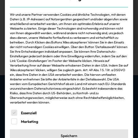
Savills IM: Volker Wanka geht zurück nach
Singapur
Wir und unsere Partner verwenden Cookies und ähnliche Technologien, mit denen
Daten (z.B. IP-Adressen) auf Nutzergeräten gespeichert und/oder abgerufen sowie
anschließend verarbeitet werden, um Ihnen ein optimales Erlebnis auf unserer
Webseite zu bieten. Einige dieser Technologien sind notwendig und können nicht
Harald Thomeczek
30.11.2024
von Ihnen abgewählt werden, während andere nicht notwendig sind, uns jedoch
dazu dienen, unsere Webseite fortlaufend zu verbessern und wirtschaftlich zu
Zum Artikel
betreiben. Durch Klicken des Buttons 'Alles akzeptieren' können Sie in den Einsatz
der nicht notwendigen Cookies einwilligen. Über den Button 'Detailauswahl' können
1
Sie Ihre Entscheidungen individuell anpassen. Sie können Ihre Datenschutz-
Einstellungen jederzeit ändern oder Ihre Einwilligung widerrufen, indem Sie auf den
Link 'Cookie-Einstellungen' im Footer der Webseite klicken. Hinweis auf
Verarbeitung Ihrer auf dieser Webseite erhobenen Daten in den USA: Indem Sie auf
'Alles akzeptieren' klicken, willigen Sie zugleich gem. Art. 49 Abs. 1 S. 1 lit. a DSGVO
ein, dass Ihre Daten in den USA verarbeitet werden. Die hiervon umfassten
Anbieter entnehmen Sie bitte der Anbieterliste in der Detailauswahl. Die USA
werden vom Europäischen Gerichtshof als ein Land mit einem nach EU-Standards
unzureichendem Datenschutzniveau eingeschätzt. Es besteht insbesondere das
Risiko, dass Ihre Daten durch US-Behörden, zu Kontroll- und zu
Überwachungszwecken, möglicherweise auch ohne Rechtsbehelfsmöglichkeiten,
Die besten Jobs & Arbeitgeber in der
verarbeitet werden können.
Immobilienbranche
Es folgt eine Liste der Service-Gruppen, für die eine Einwi
Essenziell
Jobfelder
Marketing
Architektur & Ingenieursleistungen
Speichern