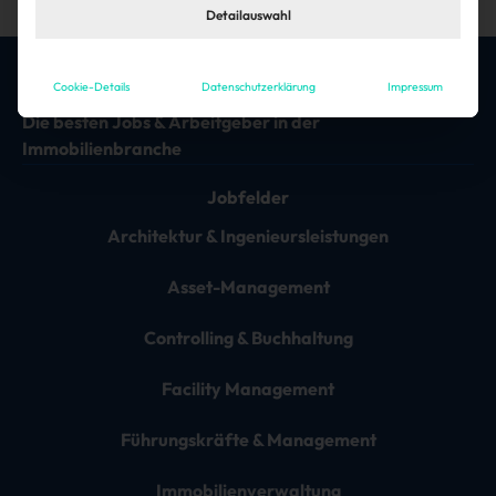
Detailauswahl
Cookie-Details
Datenschutzerklärung
Impressum
Die besten Jobs & Arbeitgeber in der
Immobilienbranche
Jobfelder
Architektur & Ingenieursleistungen
Asset-Management
Controlling & Buchhaltung
Facility Management
Führungskräfte & Management
Immobilienverwaltung