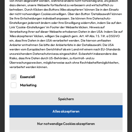
von Ihnen abgewählt werden, während andere nicht notwendig sind, uns jedoch
dazu dienen, unsere Webseite fortlaufend zu verbessern und wirtschaftlich zu
Harald Thomeczek
30.11.2024
betreiben. Durch Klicken des Buttons 'Alles akzeptieren' können Sie in den Einsatz
der nicht notwendigen Cookies einwilligen. Über den Button 'Detailauswahl' können
Zum Artikel
Sie Ihre Entscheidungen individuell anpassen. Sie können Ihre Datenschutz-
Einstellungen jederzeit ändern oder Ihre Einwilligung widerrufen, indem Sie auf den
Link 'Cookie-Einstellungen' im Footer der Webseite klicken. Hinweis auf
Verarbeitung Ihrer auf dieser Webseite erhobenen Daten in den USA: Indem Sie auf
'Alles akzeptieren' klicken, willigen Sie zugleich gem. Art. 49 Abs. 1 S. 1 lit. a DSGVO
ein, dass Ihre Daten in den USA verarbeitet werden. Die hiervon umfassten
Anbieter entnehmen Sie bitte der Anbieterliste in der Detailauswahl. Die USA
werden vom Europäischen Gerichtshof als ein Land mit einem nach EU-Standards
unzureichendem Datenschutzniveau eingeschätzt. Es besteht insbesondere das
Risiko, dass Ihre Daten durch US-Behörden, zu Kontroll- und zu
Überwachungszwecken, möglicherweise auch ohne Rechtsbehelfsmöglichkeiten,
verarbeitet werden können.
Köpfe
Es folgt eine Liste der Service-Gruppen, für die eine Einwi
Essenziell
Wolfgang Wente führt Meag Immobilien-KAG mit
Marketing
Speichern
Harald Thomeczek
30.11.2024
Zum Artikel
Alles akzeptieren
1
Nur notwendige Cookies akzeptieren