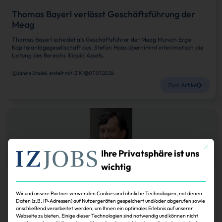
Thomas Bayerl verlässt Geschäftsführung der
Meag
Thomas Bayerl scheidet als Geschäftsführer der Meag Munich Ergo
Kapitalanlagegesellschaft aus. Stefan Haas übernimmt interimistisch die
Leitung des Bereichs Illiquid Assets.
Janina Stadel, erstellt mit IZ KI
07.07.2026
Zum Artikel
Mit dies
Ihre Privatsphäre ist uns
wichtig
Köpfe
Wir und unsere Partner verwenden Cookies und ähnliche Technologien, mit denen
Meag: Hans-Joachim Barkmann übernimmt für
Daten (z.B. IP-Adressen) auf Nutzergeräten gespeichert und/oder abgerufen sowie
anschließend verarbeitet werden, um Ihnen ein optimales Erlebnis auf unserer
Günter Giehr
Webseite zu bieten. Einige dieser Technologien sind notwendig und können nicht