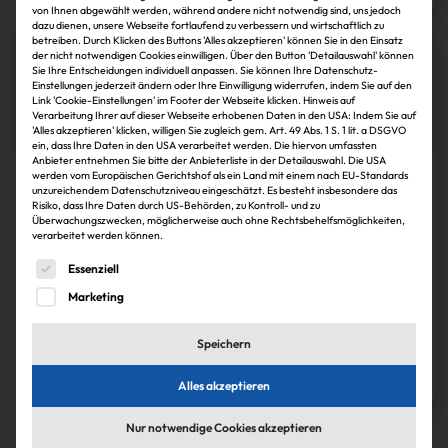
von Ihnen abgewählt werden, während andere nicht notwendig sind, uns jedoch
dazu dienen, unsere Webseite fortlaufend zu verbessern und wirtschaftlich zu
betreiben. Durch Klicken des Buttons 'Alles akzeptieren' können Sie in den Einsatz
der nicht notwendigen Cookies einwilligen. Über den Button 'Detailauswahl' können
Sie Ihre Entscheidungen individuell anpassen. Sie können Ihre Datenschutz-
Einstellungen jederzeit ändern oder Ihre Einwilligung widerrufen, indem Sie auf den
Link 'Cookie-Einstellungen' im Footer der Webseite klicken. Hinweis auf
Verarbeitung Ihrer auf dieser Webseite erhobenen Daten in den USA: Indem Sie auf
'Alles akzeptieren' klicken, willigen Sie zugleich gem. Art. 49 Abs. 1 S. 1 lit. a DSGVO
ein, dass Ihre Daten in den USA verarbeitet werden. Die hiervon umfassten
Anbieter entnehmen Sie bitte der Anbieterliste in der Detailauswahl. Die USA
werden vom Europäischen Gerichtshof als ein Land mit einem nach EU-Standards
Köpfe
unzureichendem Datenschutzniveau eingeschätzt. Es besteht insbesondere das
Risiko, dass Ihre Daten durch US-Behörden, zu Kontroll- und zu
Jan Schöniger ist zweiter Vorsitzender von
Überwachungszwecken, möglicherweise auch ohne Rechtsbehelfsmöglichkeiten,
Immoebs
verarbeitet werden können.
Es folgt eine Liste der Service-Gruppen, für die eine Einwi
Das Almuni-Netzwerk Immoebs wird weitere zwei Jahre von Jörg
Essenziell
Lammersen als erstem Vorsitzenden geführt. Der zweite Vorsitzende
Marketing
Hermann Maier hat sich zusammen mit Jochen Boudon aus dem Gremium
verabschiedet.
Speichern
Anke Pipke
30.11.2024
Zum Artikel
Alles akzeptieren
1
Nur notwendige Cookies akzeptieren