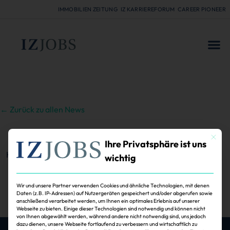
IMMOBILIEN ZEITUNG
IZ KARRIEREFORUM
CAREER PIONEER
FÜR
← Zurück zu allen News
Mit dies
Ihre Privatsphäre ist uns
Keine Beiträge gefunden
wichtig
1
Wir und unsere Partner verwenden Cookies und ähnliche Technologien, mit denen
Daten (z.B. IP-Adressen) auf Nutzergeräten gespeichert und/oder abgerufen sowie
anschließend verarbeitet werden, um Ihnen ein optimales Erlebnis auf unserer
Webseite zu bieten. Einige dieser Technologien sind notwendig und können nicht
von Ihnen abgewählt werden, während andere nicht notwendig sind, uns jedoch
dazu dienen, unsere Webseite fortlaufend zu verbessern und wirtschaftlich zu