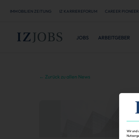
IMMOBILIEN ZEITUNG
IZ KARRIEREFORUM
CAREER PIONEER
JOBS
ARBEITGEBER
← Zurück zu allen News
Wir und 
Nutzerge