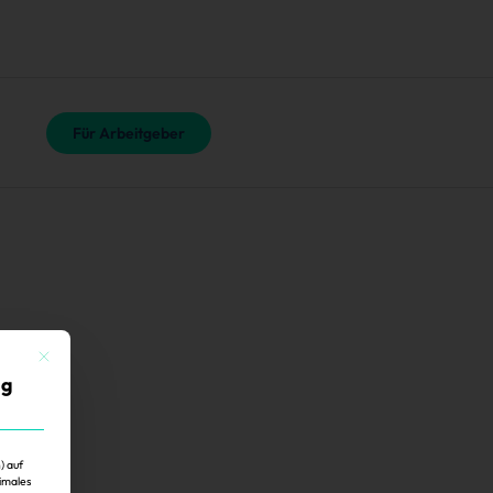
Für Arbeitgeber
Mit diesem Button wird der Dialog geschlossen. Seine Funktionalität ist identisch mit der 
ig
) auf
imales