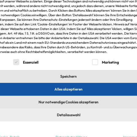
 auf unserer Webseite zu bieten. Einige dieser Technologien sind notwendig und können nicht von 
t werden, während andere nicht notwendig sind, uns jedoch dazu dienen, unsere Webseite fortl
rn und wirtschaftlich zu betreiben. Durch Klicken des Buttons 'Alles akzeptieren' können Sie in den 
t notwendigen Cookies einwilligen. Über den Button 'Detailauswahl' können Sie Ihre Entscheidung
lph
ell anpassen. Sie können Ihre Datenschutz-Einstellungen jederzeit ändern oder Ihre Einwilligung
en, indem Sie auf den Link 'Cookie-Einstellungen' im Footer der Webseite klicken. Hinweis auf Ver
f dieser Webseite erhobenen Daten in den USA: Indem Sie auf 'Alles akzeptieren' klicken, willigen S
 gem. Art. 49 Abs. 1 S. 1 lit. a DSGVO ein, dass Ihre Daten in den USA verarbeitet werden. Die hier
lph
n Anbieter entnehmen Sie bitte der Anbieterliste in der Detailauswahl. Die USA werden vom Eur
n
hof als ein Land mit einem nach EU-Standards unzureichendem Datenschutzniveau eingeschätzt.
insbesondere das Risiko, dass Ihre Daten durch US-Behörden, zu Kontroll- und zu Überwachungs
rweise auch ohne Rechtsbehelfsmöglichkeiten, verarbeitet werden können.
lgt eine Liste der Service-Gruppen, für die eine Einwilligung er
Essenziell
Marketing
1
Speichern
Alles akzeptieren
Nur notwendige Cookies akzeptieren
Detailauswahl
sten Jobs & Arbeitgeber in der Immobilien