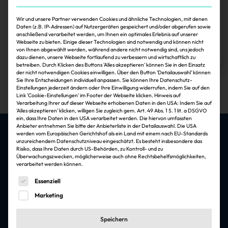
Immoebs wählt Vorstand
Wir und unsere Partner verwenden Cookies und ähnliche Technologien, mit denen
Daten (z.B. IP-Adressen) auf Nutzergeräten gespeichert und/oder abgerufen sowie
anschließend verarbeitet werden, um Ihnen ein optimales Erlebnis auf unserer
Sonja Smalian
30.11.2024
Webseite zu bieten. Einige dieser Technologien sind notwendig und können nicht
von Ihnen abgewählt werden, während andere nicht notwendig sind, uns jedoch
Zum Artikel
dazu dienen, unsere Webseite fortlaufend zu verbessern und wirtschaftlich zu
betreiben. Durch Klicken des Buttons 'Alles akzeptieren' können Sie in den Einsatz
der nicht notwendigen Cookies einwilligen. Über den Button 'Detailauswahl' können
1
Sie Ihre Entscheidungen individuell anpassen. Sie können Ihre Datenschutz-
Einstellungen jederzeit ändern oder Ihre Einwilligung widerrufen, indem Sie auf den
Link 'Cookie-Einstellungen' im Footer der Webseite klicken. Hinweis auf
Verarbeitung Ihrer auf dieser Webseite erhobenen Daten in den USA: Indem Sie auf
'Alles akzeptieren' klicken, willigen Sie zugleich gem. Art. 49 Abs. 1 S. 1 lit. a DSGVO
ein, dass Ihre Daten in den USA verarbeitet werden. Die hiervon umfassten
Anbieter entnehmen Sie bitte der Anbieterliste in der Detailauswahl. Die USA
werden vom Europäischen Gerichtshof als ein Land mit einem nach EU-Standards
unzureichendem Datenschutzniveau eingeschätzt. Es besteht insbesondere das
Risiko, dass Ihre Daten durch US-Behörden, zu Kontroll- und zu
Die besten Jobs & Arbeitgeber in der
Überwachungszwecken, möglicherweise auch ohne Rechtsbehelfsmöglichkeiten,
Immobilienbranche
verarbeitet werden können.
Es folgt eine Liste der Service-Gruppen, für die eine Einwi
Essenziell
Jobfelder
Marketing
Architektur & Ingenieursleistungen
Speichern