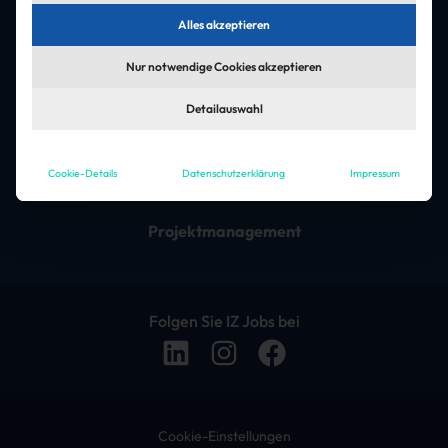
Asset-Management
Alles akzeptieren
Controlling & Buchhaltung
Nur notwendige Cookies akzeptieren
Facility Management
Detailauswahl
Führungskräfte & Management
Cookie-Details
Datenschutzerklärung
Impressum
Immobilienverwaltung
Projektmanagement
Folgen Sie IZ Jobs bei
Cookie-Einstellungen