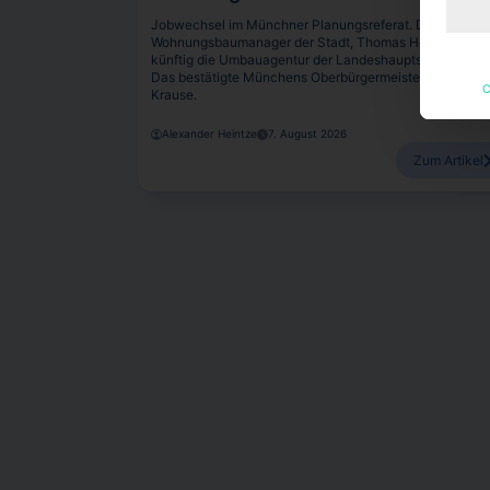
Jobwechsel im Münchner Planungsreferat. Der bisheri
Wohnungsbaumanager der Stadt, Thomas Hobohm, wir
künftig die Umbauagentur der Landeshauptstadt leiten.
Das bestätigte Münchens Oberbürgermeister Dominik
C
Krause.
Alexander Heintze
7. August 2026
Zum Artikel