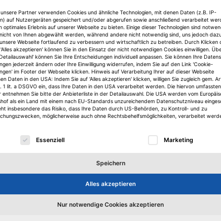
 unsere Partner verwenden Cookies und ähnliche Technologien, mit denen Daten (z.B. IP-
n) auf Nutzergeräten gespeichert und/oder abgerufen sowie anschließend verarbeitet we
n optimales Erlebnis auf unserer Webseite zu bieten. Einige dieser Technologien sind notwe
nicht von Ihnen abgewählt werden, während andere nicht notwendig sind, uns jedoch daz
 unsere Webseite fortlaufend zu verbessern und wirtschaftlich zu betreiben. Durch Klicken 
sonalien
Janina Stadel, erstellt mit IZ KI
Promos Consult
Lukas Kr
'Alles akzeptieren' können Sie in den Einsatz der nicht notwendigen Cookies einwilligen. Üb
'Detailauswahl' können Sie Ihre Entscheidungen individuell anpassen. Sie können Ihre Daten
ungen jederzeit ändern oder Ihre Einwilligung widerrufen, indem Sie auf den Link 'Cookie-
ungen' im Footer der Webseite klicken. Hinweis auf Verarbeitung Ihrer auf dieser Webseite
n Daten in den USA: Indem Sie auf 'Alles akzeptieren' klicken, willigen Sie zugleich gem. Ar
. 1 lit. a DSGVO ein, dass Ihre Daten in den USA verarbeitet werden. Die hiervon umfassten
r entnehmen Sie bitte der Anbieterliste in der Detailauswahl. Die USA werden vom Europäi
shof als ein Land mit einem nach EU-Standards unzureichendem Datenschutzniveau einges
eht insbesondere das Risiko, dass Ihre Daten durch US-Behörden, zu Kontroll- und zu
hungszwecken, möglicherweise auch ohne Rechtsbehelfsmöglichkeiten, verarbeitet werd
lgt eine Liste der Service-Gruppen, für die eine Einwilligu
Essenziell
Marketing
Speichern
Alles akzeptieren
Köpfe
K
Nur notwendige Cookies akzeptieren
er
Bettina Meckel löst bei JLL Alexandra
St