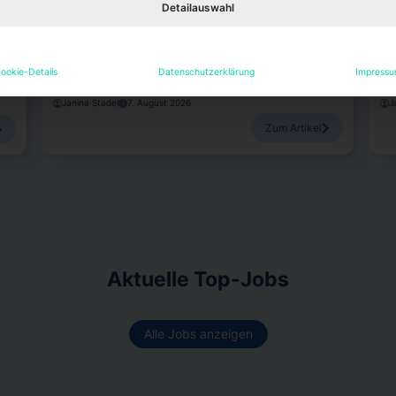
Meyder-Cyrus ab
z
Detailauswahl
ge
d
JLL hat Bettina Meckel zur Leiterin des Asset-
Da
Managements ernannt. Ihre Vorgängerin Alexandra
Sch
Meyder-Cyrus verlässt das Unternehmen.
zul
ookie-Details
Datenschutzerklärung
Impress
Janina Stadel
7. August 2026
J
Zum Artikel
Aktuelle Top-Jobs
Alle Jobs anzeigen