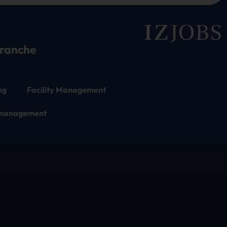
branche
ng
Facility Management
tmanagement