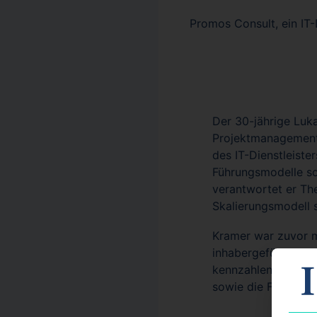
Promos Consult, ein IT-
Der 30-jährige Luk
Projektmanagement,
des IT-Dienstleiste
Führungsmodelle so
verantwortet er Th
Skalierungsmodell 
Kramer war zuvor m
inhabergeführten U
kennzahlenbasierte
sowie die Führung 