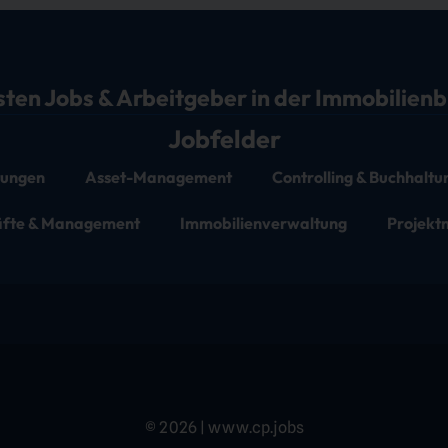
sten Jobs & Arbeitgeber in der Immobilien
Jobfelder
stungen
Asset-Management
Controlling & Buchhaltu
äfte & Management
Immobilienverwaltung
Projek
© 2026 | www.cp.jobs