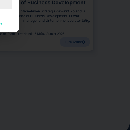
um Head of Business Development
s Beratungsunternehmen Strategis gewinnt Roland D.
leider als Head of Business Development. Er war
etzt als Interimmanager und Unternehmensberater tätig.
um
anina Stadel, erstellt mit IZ KI
6. August 2026
Zum Artikel