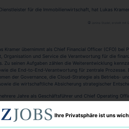
Dienstleister für die Immobilienwirtschaft, hat Lukas Kram
Janina Stadel, erstellt mit I
as Kramer übernimmt als Chief Financial Officer (CFO) bei
 Organisation und Service die Verantwortung für die finan
rs. Zu seinen Aufgaben zählen die Weiterentwicklung kennz
wie die End-to-End-Verantwortung für zentrale Prozesse. 
emen der Governance, die Cloud-Strategie als Betriebs- un
sowie die wirtschaftliche Absicherung strategischer Entsch
ehrere Jahre als Geschäftsführer und Chief Operating Offic
nternehmensgruppe tätig. Dort verantwortete er unter an
r Steuerungsmodelle, die Optimierung von Finanz- und Go
Ihre Privatsphäre ist uns wich
wachsender hybrider Organisationen und internationaler Te