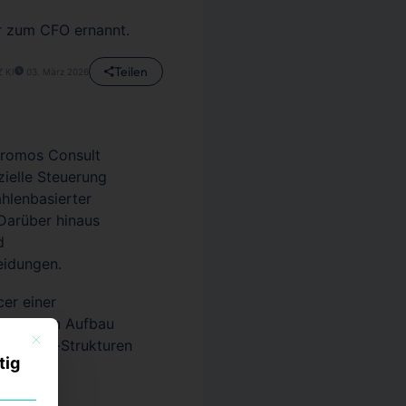
er zum CFO ernannt.
Teilen
Z KI
03. März 2026
 Promos Consult
zielle Steuerung
ahlenbasierter
Darüber hinaus
d
eidungen.
er einer
derem den Aufbau
Mit diesem Button wird der Dialog geschlossen. Seine Funktionalität ist identisch mi
vernance-Strukturen
tig
ams.