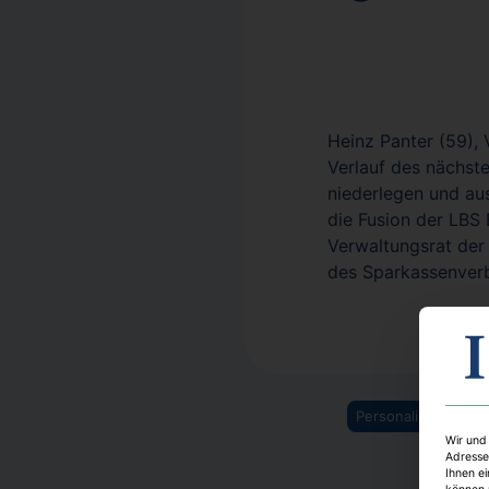
Heinz Panter (59),
Verlauf des nächs
niederlegen und au
die Fusion der LBS
Verwaltungsrat der
des Sparkassenver
Personalien
IZ
Wir und
Adresse
Ihnen ei