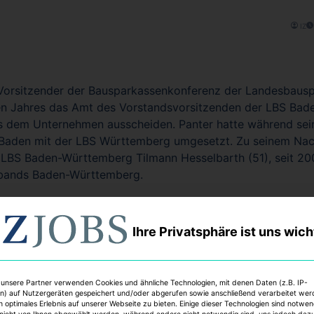
IZ
 Vorsitzender der Bausparkassenkonferenz der Landesbausp
ten Jahres das Amt des Vorstandsvorsitzenden der LBS Ba
s dem Unternehmen ausscheiden. Panter hatte während sein
 Baden mit der LBS Württemberg umgesetzt. Zu seinem Nac
 LBS Baden-Württemberg Tilmann Hesselbarth (51), seit 20
bands Baden-Württemberg.
Ihre Privatsphäre ist uns wich
LBS Baden-Württemberg
Bausparkassen
Sonstige
Heinz Panter
 unsere Partner verwenden Cookies und ähnliche Technologien, mit denen Daten (z.B. IP-
n) auf Nutzergeräten gespeichert und/oder abgerufen sowie anschließend verarbeitet we
n optimales Erlebnis auf unserer Webseite zu bieten. Einige dieser Technologien sind notwe