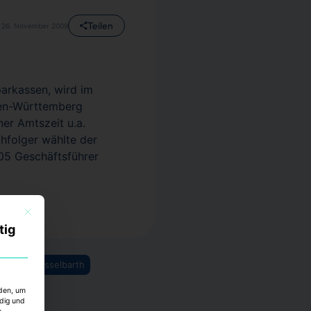
Teilen
26. November 2009
arkassen, wird im
den-Württemberg
er Amtszeit u.a.
hfolger wählte der
05 Geschäftsführer
Mit diesem Button wird der Dialog geschlossen. Seine Funktionalität ist identisch mi
tig
Tilmann Hesselbarth
rden, um
ndig und