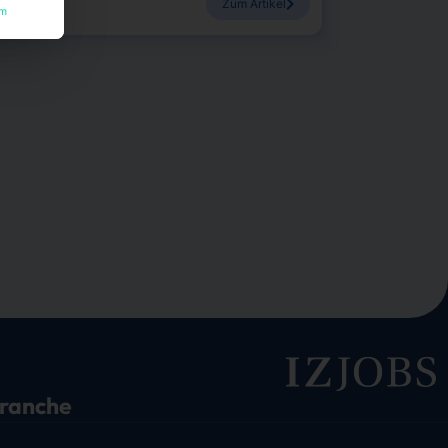
Zum Artikel
um
branche