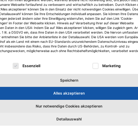
nicht von Ihnen abgewählt werden, während andere nicht notwendig sind, uns jedoch daz
 unsere Webseite fortlaufend zu verbessern und wirtschaftlich zu betreiben. Durch Klicken 
'Alles akzeptieren' können Sie in den Einsatz der nicht notwendigen Cookies einwilligen. Üb
'Detailauswahl' können Sie Ihre Entscheidungen individuell anpassen. Sie können Ihre Daten
ungen jederzeit ändern oder Ihre Einwilligung widerrufen, indem Sie auf den Link 'Cookie-
ungen' im Footer der Webseite klicken. Hinweis auf Verarbeitung Ihrer auf dieser Webseite
n Daten in den USA: Indem Sie auf 'Alles akzeptieren' klicken, willigen Sie zugleich gem. Ar
. 1 lit. a DSGVO ein, dass Ihre Daten in den USA verarbeitet werden. Die hiervon umfassten
r entnehmen Sie bitte der Anbieterliste in der Detailauswahl. Die USA werden vom Europäi
shof als ein Land mit einem nach EU-Standards unzureichendem Datenschutzniveau einges
eht insbesondere das Risiko, dass Ihre Daten durch US-Behörden, zu Kontroll- und zu
hungszwecken, möglicherweise auch ohne Rechtsbehelfsmöglichkeiten, verarbeitet werd
lgt eine Liste der Service-Gruppen, für die eine Einwilligu
Essenziell
Marketing
Köpfe
K
Speichern
Christine Soergel und Frank
Fl
Alles akzeptieren
Pantelmann wechseln zu HBB
Ci
ve
n
Christine Soergel und Frank Pantelmann wechseln zu HBB
Flo
Nur notwendige Cookies akzeptieren
Centermanagement in das Vermietungsteam Nord-Ost.
des
ft
Jörn de Vries übernimmt dessen Leitung.
Pol
Detailauswahl
Christoph von Schwanenflug
5. August 2026
J