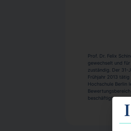
Prof. Dr. Felix Sch
gewechselt und für 
zuständig. Der 31-
Frühjahr 2013 tätig
Hochschule Berlin l
Bewertungsbereich 
beschäftigt gewes