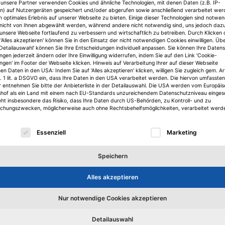
 unsere Partner verwenden Cookies und ähnliche Technologien, mit denen Daten (z.B. IP-
Bank
Center for Real Estate Studies
Feri
Feri Euro Rating Services
n) auf Nutzergeräten gespeichert und/oder abgerufen sowie anschließend verarbeitet we
n optimales Erlebnis auf unserer Webseite zu bieten. Einige dieser Technologien sind notwe
t / Vermögensverwaltung
Banken
Finanzdienstleister
Felix Schind
nicht von Ihnen abgewählt werden, während andere nicht notwendig sind, uns jedoch daz
 unsere Webseite fortlaufend zu verbessern und wirtschaftlich zu betreiben. Durch Klicken 
'Alles akzeptieren' können Sie in den Einsatz der nicht notwendigen Cookies einwilligen. Üb
'Detailauswahl' können Sie Ihre Entscheidungen individuell anpassen. Sie können Ihre Daten
ungen jederzeit ändern oder Ihre Einwilligung widerrufen, indem Sie auf den Link 'Cookie-
ungen' im Footer der Webseite klicken. Hinweis auf Verarbeitung Ihrer auf dieser Webseite
n Daten in den USA: Indem Sie auf 'Alles akzeptieren' klicken, willigen Sie zugleich gem. Ar
. 1 lit. a DSGVO ein, dass Ihre Daten in den USA verarbeitet werden. Die hiervon umfassten
r entnehmen Sie bitte der Anbieterliste in der Detailauswahl. Die USA werden vom Europäi
shof als ein Land mit einem nach EU-Standards unzureichendem Datenschutzniveau einges
eht insbesondere das Risiko, dass Ihre Daten durch US-Behörden, zu Kontroll- und zu
hungszwecken, möglicherweise auch ohne Rechtsbehelfsmöglichkeiten, verarbeitet werd
lgt eine Liste der Service-Gruppen, für die eine Einwilligu
Essenziell
Marketing
Speichern
Köpfe
K
Alles akzeptieren
er
Bettina Meckel löst bei JLL Alexandra
St
Nur notwendige Cookies akzeptieren
Meyder-Cyrus ab
z
ge
Detailauswahl
d
JLL hat Bettina Meckel zur Leiterin des Asset-
Da