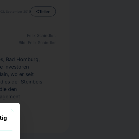
Teilen
02. September 2013
Felix Schindler.
Bild: Felix Schindler
ices, Bad Homburg,
le Investoren
in, wo er seit
udies der Steinbeis
 die den
anagement
Mit diesem Button wird der Dialog geschlossen. Seine Funktionalität ist identisch mi
tig