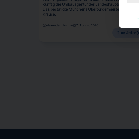
künftig die Umbauagentur der Landeshauptstadt leiten.
Das bestätigte Münchens Oberbürgermeister Dominik
Krause.
C
Alexander Heintze
7. August 2026
Zum Artikel