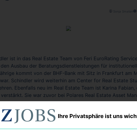
Sonja Smalian
indler ist in das Real Estate Team von Feri EuroRating Serv
den Ausbau der Beratungsdienstleistungen für institutionel
Jährige kommt von der BHF-Bank mit Sitz in Frankfurt am Ma
 war. Schindler wird weiterhin am Center for Real Estate St
ehren. Ebenfalls neu im Real Estate Team ist Karina Fabian,
verstärkt. Sie war zuvor bei Polares Real Estate Asset M
en
Ihre Privatsphäre ist uns wich