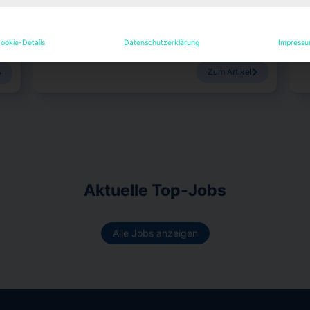
Managements ernannt. Ihre Vorgängerin Alexandra
Sch
Meyder-Cyrus verlässt das Unternehmen.
zul
ookie-Details
Datenschutzerklärung
Impress
Janina Stadel
7. August 2026
J
Zum Artikel
Aktuelle Top-Jobs
Alle Jobs anzeigen