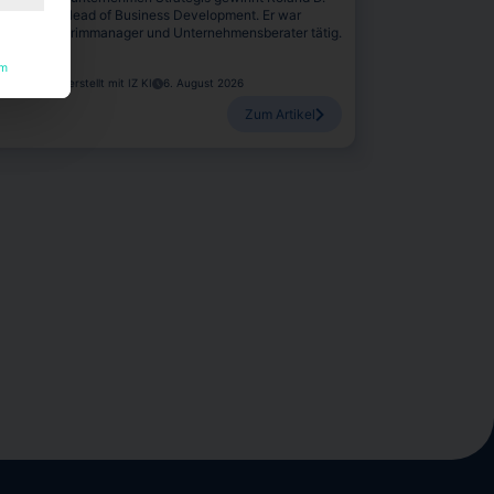
leider als Head of Business Development. Er war
etzt als Interimmanager und Unternehmensberater tätig.
um
anina Stadel, erstellt mit IZ KI
6. August 2026
Zum Artikel