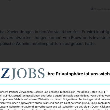
Sonja Smalia
 hat Xavier Jongen in den Vorstand berufen. Er wird künfti
ts verantworten. Jongen kommt von Bouwfonds Investm
ropäische Wohnimmobilienplattform aufgebaut hatte.
Ihre Privatsphäre ist uns wich
tment Management
Catella Real Estate
Asset-Management / Vermög
Xavier Jongen
 unsere Partner verwenden Cookies und ähnliche Technologien, mit denen Daten (z.B. IP-
n) auf Nutzergeräten gespeichert und/oder abgerufen sowie anschließend verarbeitet we
n optimales Erlebnis auf unserer Webseite zu bieten. Einige dieser Technologien sind notwe
nicht von Ihnen abgewählt werden, während andere nicht notwendig sind, uns jedoch daz
 unsere Webseite fortlaufend zu verbessern und wirtschaftlich zu betreiben. Durch Klicken 