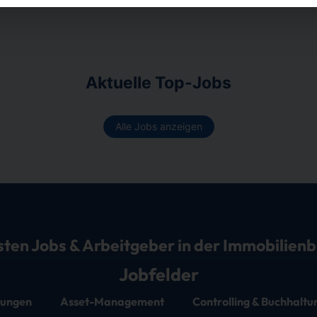
Aktuelle Top-Jobs
Alle Jobs anzeigen
sten Jobs & Arbeitgeber in der Immobilien
Jobfelder
stungen
Asset-Management
Controlling & Buchhaltu