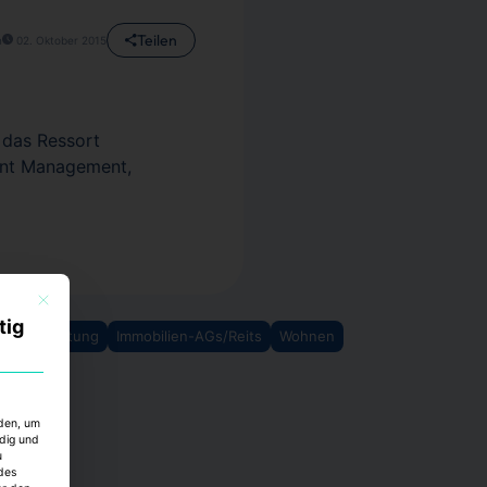
Teilen
n
02. Oktober 2015
g das Ressort
ent Management,
Mit diesem Button wird der Dialog geschlossen. Seine Funktionalität ist identisch mi
tig
ensverwaltung
Immobilien-AGs/Reits
Wohnen
rden, um
ndig und
u
des