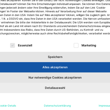
'Alles akzeptieren' können Sie in den Einsatz der nicht notwendigen Cookies einwilligen. Üb
'Detailauswahl' können Sie Ihre Entscheidungen individuell anpassen. Sie können Ihre Daten
ungen jederzeit ändern oder Ihre Einwilligung widerrufen, indem Sie auf den Link 'Cookie-
ungen' im Footer der Webseite klicken. Hinweis auf Verarbeitung Ihrer auf dieser Webseite
n Daten in den USA: Indem Sie auf 'Alles akzeptieren' klicken, willigen Sie zugleich gem. Ar
. 1 lit. a DSGVO ein, dass Ihre Daten in den USA verarbeitet werden. Die hiervon umfassten
r entnehmen Sie bitte der Anbieterliste in der Detailauswahl. Die USA werden vom Europäi
shof als ein Land mit einem nach EU-Standards unzureichendem Datenschutzniveau einges
eht insbesondere das Risiko, dass Ihre Daten durch US-Behörden, zu Kontroll- und zu
hungszwecken, möglicherweise auch ohne Rechtsbehelfsmöglichkeiten, verarbeitet werd
lgt eine Liste der Service-Gruppen, für die eine Einwilligu
Essenziell
Marketing
Köpfe
K
er
Speichern
Bettina Meckel löst bei JLL Alexandra
St
Meyder-Cyrus ab
z
ge
Alles akzeptieren
d
JLL hat Bettina Meckel zur Leiterin des Asset-
Da
Managements ernannt. Ihre Vorgängerin Alexandra
Sch
Nur notwendige Cookies akzeptieren
Meyder-Cyrus verlässt das Unternehmen.
zul
Detailauswahl
Janina Stadel
7. August 2026
J
Zum Artikel
ookie-Details
Datenschutzerklärung
Impress