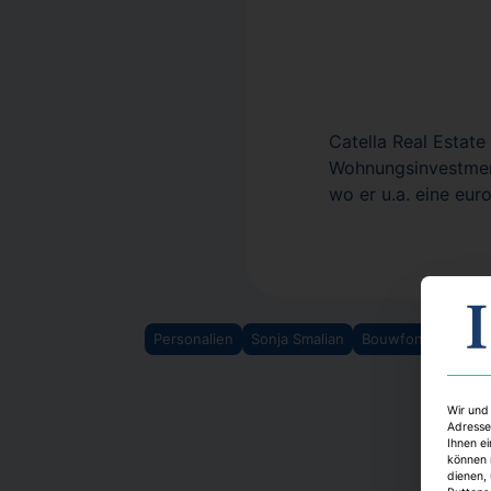
Catella Real Estate
Wohnungsinvestmen
wo er u.a. eine eu
Personalien
Sonja Smalian
Bouwfonds Inves
Wir und
Adresse
Ihnen ei
können 
dienen,