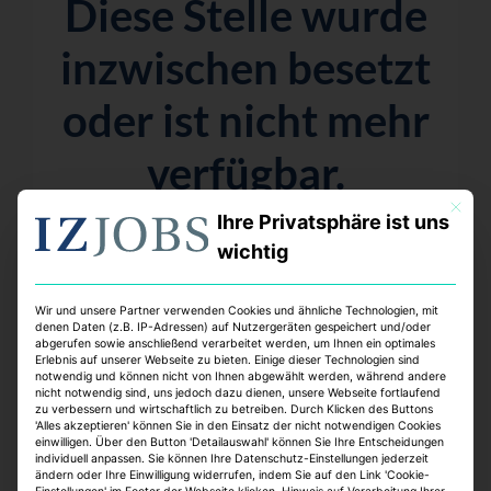
Diese Stelle wurde
inzwischen besetzt
oder ist nicht mehr
verfügbar.
Mit dies
Aber keine Sorge – wir haben viele weitere
Ihre Privatsphäre ist uns
spannende Möglichkeiten für dich!
wichtig
Wir und unsere Partner verwenden Cookies und ähnliche Technologien, mit
denen Daten (z.B. IP-Adressen) auf Nutzergeräten gespeichert und/oder
abgerufen sowie anschließend verarbeitet werden, um Ihnen ein optimales
Top Jobs:
Erlebnis auf unserer Webseite zu bieten. Einige dieser Technologien sind
notwendig und können nicht von Ihnen abgewählt werden, während andere
nicht notwendig sind, uns jedoch dazu dienen, unsere Webseite fortlaufend
zu verbessern und wirtschaftlich zu betreiben. Durch Klicken des Buttons
'Alles akzeptieren' können Sie in den Einsatz der nicht notwendigen Cookies
einwilligen. Über den Button 'Detailauswahl' können Sie Ihre Entscheidungen
individuell anpassen. Sie können Ihre Datenschutz-Einstellungen jederzeit
ändern oder Ihre Einwilligung widerrufen, indem Sie auf den Link 'Cookie-