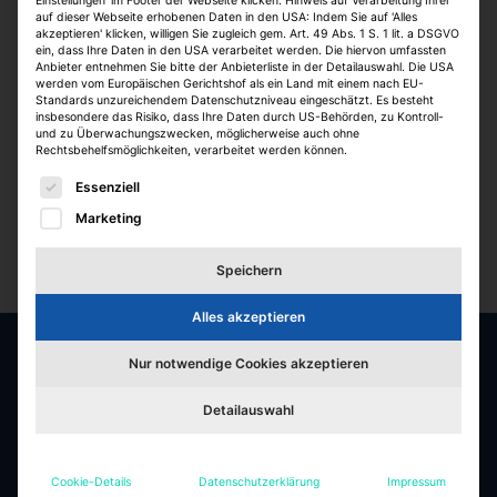
Einstellungen' im Footer der Webseite klicken. Hinweis auf Verarbeitung Ihrer
auf dieser Webseite erhobenen Daten in den USA: Indem Sie auf 'Alles
akzeptieren' klicken, willigen Sie zugleich gem. Art. 49 Abs. 1 S. 1 lit. a DSGVO
ein, dass Ihre Daten in den USA verarbeitet werden. Die hiervon umfassten
Anbieter entnehmen Sie bitte der Anbieterliste in der Detailauswahl. Die USA
werden vom Europäischen Gerichtshof als ein Land mit einem nach EU-
Standards unzureichendem Datenschutzniveau eingeschätzt. Es besteht
insbesondere das Risiko, dass Ihre Daten durch US-Behörden, zu Kontroll-
und zu Überwachungszwecken, möglicherweise auch ohne
Rechtsbehelfsmöglichkeiten, verarbeitet werden können.
Es folgt eine Liste der Service-Gruppen, für die eine E
Essenziell
Marketing
Speichern
Alles akzeptieren
Nur notwendige Cookies akzeptieren
Die besten Jobs & Arbeitgeber in der
Detailauswahl
Immobilienbranche
Jobfelder
Cookie-Details
Datenschutzerklärung
Impressum