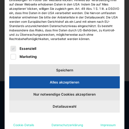
Einstellungen' im Footer der Webseite klicken. Hinweis auf Verarbeitung Ihrer
auf dieser Webseite erhobenen Daten in den USA: Indem Sie auf 'Alles
akzeptieren' klicken, willigen Sie zugleich gem. Art. 49 Abs. 1 S. 1 lit. a DSGVO
ein, dass Ihre Daten in den USA verarbeitet werden. Die hiervon umfassten
Anbieter entnehmen Sie bitte der Anbieterliste in der Detailauswahl. Die USA
werden vom Europäischen Gerichtshof als ein Land mit einem nach EU-
Standards unzureichendem Datenschutzniveau eingeschätzt. Es besteht
insbesondere das Risiko, dass Ihre Daten durch US-Behörden, zu Kontroll-
und zu Überwachungszwecken, möglicherweise auch ohne
Rechtsbehelfsmöglichkeiten, verarbeitet werden können.
Es folgt eine Liste der Service-Gruppen, für die eine E
Essenziell
Marketing
Speichern
Alles akzeptieren
Nur notwendige Cookies akzeptieren
Die besten Jobs & Arbeitgeber in der
Detailauswahl
Immobilienbranche
Jobfelder
Cookie-Details
Datenschutzerklärung
Impressum