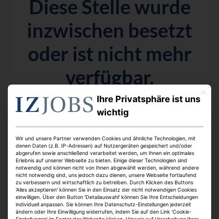
Diese Stelle wurde
inzwischen besetzt
oder ist nicht mehr
verfügbar.
Mit dies
Aber keine Sorge – wir haben viele weitere
Ihre Privatsphäre ist uns
spannende Möglichkeiten für dich!
wichtig
Wir und unsere Partner verwenden Cookies und ähnliche Technologien, mit
denen Daten (z.B. IP-Adressen) auf Nutzergeräten gespeichert und/oder
abgerufen sowie anschließend verarbeitet werden, um Ihnen ein optimales
Top Jobs:
Erlebnis auf unserer Webseite zu bieten. Einige dieser Technologien sind
notwendig und können nicht von Ihnen abgewählt werden, während andere
nicht notwendig sind, uns jedoch dazu dienen, unsere Webseite fortlaufend
zu verbessern und wirtschaftlich zu betreiben. Durch Klicken des Buttons
'Alles akzeptieren' können Sie in den Einsatz der nicht notwendigen Cookies
einwilligen. Über den Button 'Detailauswahl' können Sie Ihre Entscheidungen
individuell anpassen. Sie können Ihre Datenschutz-Einstellungen jederzeit
ändern oder Ihre Einwilligung widerrufen, indem Sie auf den Link 'Cookie-