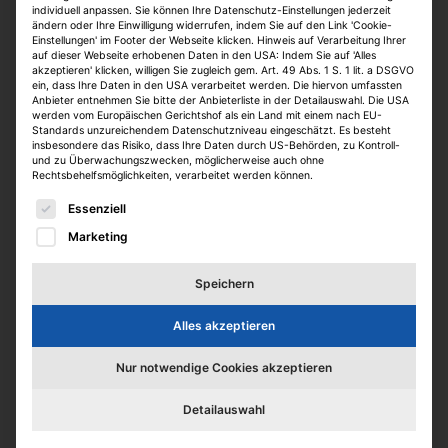
individuell anpassen. Sie können Ihre Datenschutz-Einstellungen jederzeit
ändern oder Ihre Einwilligung widerrufen, indem Sie auf den Link 'Cookie-
Einstellungen' im Footer der Webseite klicken. Hinweis auf Verarbeitung Ihrer
auf dieser Webseite erhobenen Daten in den USA: Indem Sie auf 'Alles
akzeptieren' klicken, willigen Sie zugleich gem. Art. 49 Abs. 1 S. 1 lit. a DSGVO
ein, dass Ihre Daten in den USA verarbeitet werden. Die hiervon umfassten
Anbieter entnehmen Sie bitte der Anbieterliste in der Detailauswahl. Die USA
werden vom Europäischen Gerichtshof als ein Land mit einem nach EU-
Standards unzureichendem Datenschutzniveau eingeschätzt. Es besteht
insbesondere das Risiko, dass Ihre Daten durch US-Behörden, zu Kontroll-
und zu Überwachungszwecken, möglicherweise auch ohne
Kaufmännischer
Rechtsbehelfsmöglichkeiten, verarbeitet werden können.
Es folgt eine Liste der Service-Gruppen, für die eine E
Objektmanager/Property Manager
Essenziell
(m/w/d
Marketing
Kirchliche Zusatzversorgungskasse Rheinland-
Speichern
Westfalen
Dortmund
Alles akzeptieren
Vollzeit
online seit > 1 Monat
Nur notwendige Cookies akzeptieren
Detailauswahl