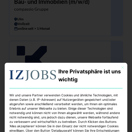
Bau- und Immobilien (m/w/d)
compassio Gruppe
Ulm
Vollzeit
online seit > 1 Monat
Mit dies
Ihre Privatsphäre ist uns
wichtig
Leasing Manager (m/w/d) / Leasing
Wir und unsere Partner verwenden Cookies und ähnliche Technologien, mit
Officer (m/w/d)
denen Daten (z.B. IP-Adressen) auf Nutzergeräten gespeichert und/oder
abgerufen sowie anschließend verarbeitet werden, um Ihnen ein optimales
Klepierre Management Deutschland GmbH
Erlebnis auf unserer Webseite zu bieten. Einige dieser Technologien sind
notwendig und können nicht von Ihnen abgewählt werden, während andere
Duisburg
nicht notwendig sind, uns jedoch dazu dienen, unsere Webseite fortlaufend
Vollzeit
zu verbessern und wirtschaftlich zu betreiben. Durch Klicken des Buttons
online seit > 1 Monat
'Alles akzeptieren' können Sie in den Einsatz der nicht notwendigen Cookies
einwilligen. Über den Button 'Detailauswahl' können Sie Ihre Entscheidungen