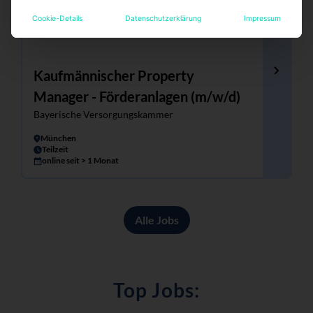
Cookie-Details
Datenschutzerklärung
Impressum
Kaufmännischer Property
Manager - Förderanlagen (m/w/d)
Bayerische Versorgungskammer
München
Teilzeit
online seit > 1 Monat
Alle Jobs
Top Jobs: