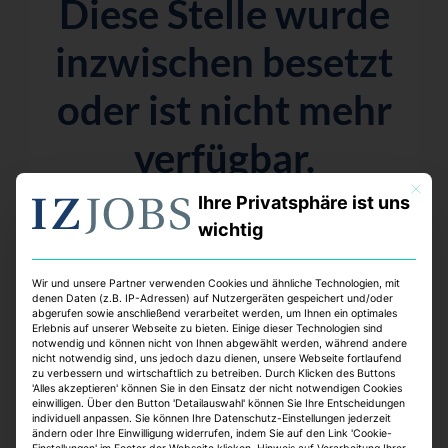
Diese Stelle wurde
inzwischen besetzt
oder ist nicht mehr
verfügbar.
Mit dies
Aber keine Sorge – wir haben viele weitere
Ihre Privatsphäre ist uns
spannende Möglichkeiten für dich!
wichtig
Wir und unsere Partner verwenden Cookies und ähnliche Technologien, mit
denen Daten (z.B. IP-Adressen) auf Nutzergeräten gespeichert und/oder
abgerufen sowie anschließend verarbeitet werden, um Ihnen ein optimales
Top Jobs:
Erlebnis auf unserer Webseite zu bieten. Einige dieser Technologien sind
notwendig und können nicht von Ihnen abgewählt werden, während andere
nicht notwendig sind, uns jedoch dazu dienen, unsere Webseite fortlaufend
zu verbessern und wirtschaftlich zu betreiben. Durch Klicken des Buttons
'Alles akzeptieren' können Sie in den Einsatz der nicht notwendigen Cookies
einwilligen. Über den Button 'Detailauswahl' können Sie Ihre Entscheidungen
individuell anpassen. Sie können Ihre Datenschutz-Einstellungen jederzeit
ändern oder Ihre Einwilligung widerrufen, indem Sie auf den Link 'Cookie-