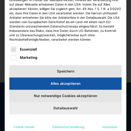
Einstellungen' im Footer der Webseite klicken. Hinweis auf Verarbeitung Ihrer
auf dieser Webseite erhobenen Daten in den USA: Indem Sie auf 'Alles
akzeptieren' klicken, willigen Sie zugleich gem. Art. 49 Abs. 1 S. 1 lit. a DSGVO
ein, dass Ihre Daten in den USA verarbeitet werden. Die hiervon umfassten
Anbieter entnehmen Sie bitte der Anbieterliste in der Detailauswahl. Die USA
werden vom Europäischen Gerichtshof als ein Land mit einem nach EU-
Standards unzureichendem Datenschutzniveau eingeschätzt. Es besteht
insbesondere das Risiko, dass Ihre Daten durch US-Behörden, zu Kontroll-
und zu Überwachungszwecken, möglicherweise auch ohne
Rechtsbehelfsmöglichkeiten, verarbeitet werden können.
Es folgt eine Liste der Service-Gruppen, für die eine E
Essenziell
Marketing
Speichern
Alles akzeptieren
Nur notwendige Cookies akzeptieren
Die besten Jobs & Arbeitgeber in der
Detailauswahl
Immobilienbranche
Jobfelder
Cookie-Details
Datenschutzerklärung
Impressum