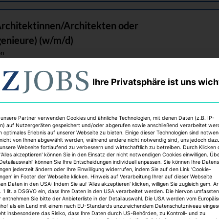
Architektinnen/Architekten oder
enieure) (w/m/d)
en
Ihre Privatsphäre ist uns wich
 construction / real estate
 unsere Partner verwenden Cookies und ähnliche Technologien, mit denen Daten (z.B. IP-
n) auf Nutzergeräten gespeichert und/oder abgerufen sowie anschließend verarbeitet we
n optimales Erlebnis auf unserer Webseite zu bieten. Einige dieser Technologien sind notwe
nicht von Ihnen abgewählt werden, während andere nicht notwendig sind, uns jedoch daz
ng für den Bereich Sanierung / Modernisierung vo
 unsere Webseite fortlaufend zu verbessern und wirtschaftlich zu betreiben. Durch Klicken 
'Alles akzeptieren' können Sie in den Einsatz der nicht notwendigen Cookies einwilligen. Üb
ersentwicklung (w/m/d)
'Detailauswahl' können Sie Ihre Entscheidungen individuell anpassen. Sie können Ihre Daten
ungen jederzeit ändern oder Ihre Einwilligung widerrufen, indem Sie auf den Link 'Cookie-
en
ungen' im Footer der Webseite klicken. Hinweis auf Verarbeitung Ihrer auf dieser Webseite
n Daten in den USA: Indem Sie auf 'Alles akzeptieren' klicken, willigen Sie zugleich gem. Ar
. 1 lit. a DSGVO ein, dass Ihre Daten in den USA verarbeitet werden. Die hiervon umfassten
r entnehmen Sie bitte der Anbieterliste in der Detailauswahl. Die USA werden vom Europäi
shof als ein Land mit einem nach EU-Standards unzureichendem Datenschutzniveau einges
erung Bau- und Immobilien (m/w/d)
eht insbesondere das Risiko, dass Ihre Daten durch US-Behörden, zu Kontroll- und zu