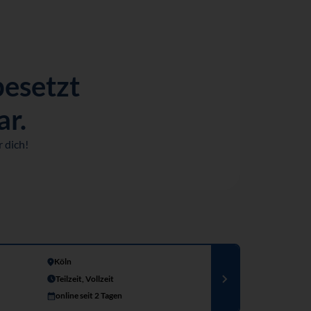
besetzt
ar.
 dich!
Köln
Teilzeit, Vollzeit
online seit 2 Tagen