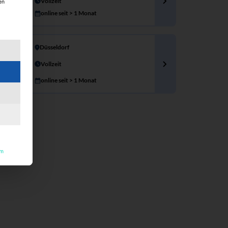
Vollzeit
en
online seit > 1 Monat
ng erteilt werden kann. Die erste Service-Gruppe ist essenzi
Düsseldorf
Vollzeit
online seit > 1 Monat
um