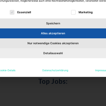
hungszwecken, möglicherweise auch ohne Rechtsbehelfsmöglichkeiten, verarbeitet werd
lgt eine Liste der Service-Gruppen, für die eine Einwilligu
Essenziell
Marketing
nvertretung Immobilienbestand Junior bis Senior
Speichern
Alles akzeptieren
aft mbH
Nur notwendige Cookies akzeptieren
Detailauswahl
Alle Jobs
ookie-Details
Datenschutzerklärung
Impress
Top Jobs: