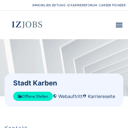
IMMOBILIEN ZEITUNG
IZ KARRIEREFORUM
CAREER PIONEER
FÜR
Stadt Karben
Webauftritt
Karriereseite
Offene Stellen