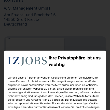
Kontakt
v. S. Management GmbH
Am Frucht- und Frachthof 6
14550 Groß Kreutz
Deutschland
Mit dies
Ihre Privatsphäre ist uns
wichtig
Wir und unsere Partner verwenden Cookies und ähnliche Technologien, mit
denen Daten (z.B. IP-Adressen) auf Nutzergeräten gespeichert und/oder
abgerufen sowie anschließend verarbeitet werden, um Ihnen ein optimales
Erlebnis auf unserer Webseite zu bieten. Einige dieser Technologien sind
notwendig und können nicht von Ihnen abgewählt werden, während andere
nicht notwendig sind, uns jedoch dazu dienen, unsere Webseite fortlaufend
zu verbessern und wirtschaftlich zu betreiben. Durch Klicken des Buttons
'Alles akzeptieren' können Sie in den Einsatz der nicht notwendigen Cookies
einwilligen. Über den Button 'Detailauswahl' können Sie Ihre Entscheidungen