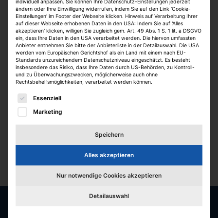
individuell anpassen. Sie können Ihre Datenschutz-Einstellungen jederzeit
ändern oder Ihre Einwilligung widerrufen, indem Sie auf den Link 'Cookie-
Einstellungen' im Footer der Webseite klicken. Hinweis auf Verarbeitung Ihrer
auf dieser Webseite erhobenen Daten in den USA: Indem Sie auf 'Alles
akzeptieren' klicken, willigen Sie zugleich gem. Art. 49 Abs. 1 S. 1 lit. a DSGVO
ein, dass Ihre Daten in den USA verarbeitet werden. Die hiervon umfassten
Anbieter entnehmen Sie bitte der Anbieterliste in der Detailauswahl. Die USA
werden vom Europäischen Gerichtshof als ein Land mit einem nach EU-
Standards unzureichendem Datenschutzniveau eingeschätzt. Es besteht
insbesondere das Risiko, dass Ihre Daten durch US-Behörden, zu Kontroll-
und zu Überwachungszwecken, möglicherweise auch ohne
Aktuelle Stellen des
Rechtsbehelfsmöglichkeiten, verarbeitet werden können.
Es folgt eine Liste der Service-Gruppen, für die eine E
Essenziell
Unternehmens
Marketing
Speichern
Derzeit hat das Unternehmen keine Stellenangebote
bei uns veröffentlicht.
Alles akzeptieren
Nur notwendige Cookies akzeptieren
Detailauswahl