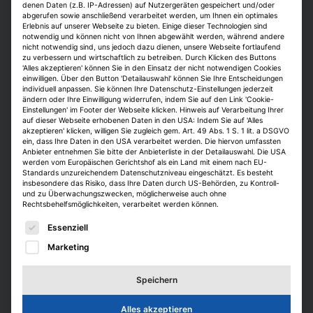
denen Daten (z.B. IP-Adressen) auf Nutzergeräten gespeichert und/oder
abgerufen sowie anschließend verarbeitet werden, um Ihnen ein optimales
Erlebnis auf unserer Webseite zu bieten. Einige dieser Technologien sind
notwendig und können nicht von Ihnen abgewählt werden, während andere
nicht notwendig sind, uns jedoch dazu dienen, unsere Webseite fortlaufend
zu verbessern und wirtschaftlich zu betreiben. Durch Klicken des Buttons
'Alles akzeptieren' können Sie in den Einsatz der nicht notwendigen Cookies
Wen wir suchen
einwilligen. Über den Button 'Detailauswahl' können Sie Ihre Entscheidungen
individuell anpassen. Sie können Ihre Datenschutz-Einstellungen jederzeit
ändern oder Ihre Einwilligung widerrufen, indem Sie auf den Link 'Cookie-
Wir suchen neue Kolleg*innen, die sich mit unseren
Einstellungen' im Footer der Webseite klicken. Hinweis auf Verarbeitung Ihrer
auf dieser Webseite erhobenen Daten in den USA: Indem Sie auf 'Alles
Werten identifizieren können und diese auch leben.
akzeptieren' klicken, willigen Sie zugleich gem. Art. 49 Abs. 1 S. 1 lit. a DSGVO
Deshalb ist für uns – neben dem fachlichen Know-How
ein, dass Ihre Daten in den USA verarbeitet werden. Die hiervon umfassten
Anbieter entnehmen Sie bitte der Anbieterliste in der Detailauswahl. Die USA
– die Persönlichkeit von Bewerbenden sehr wichtig.
werden vom Europäischen Gerichtshof als ein Land mit einem nach EU-
Denn erst die richtige Kombination aus Professionalität
Standards unzureichendem Datenschutzniveau eingeschätzt. Es besteht
insbesondere das Risiko, dass Ihre Daten durch US-Behörden, zu Kontroll-
und Persönlichkeit macht für uns Top-Kandidat*innen
und zu Überwachungszwecken, möglicherweise auch ohne
Rechtsbehelfsmöglichkeiten, verarbeitet werden können.
aus.
Es folgt eine Liste der Service-Gruppen, für die eine E
Essenziell
Marketing
Speichern
Was wir bieten
Alles akzeptieren