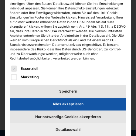
einwilligen. Über den Button 'Detailauswahl' können Sie Ihre Entscheidungen
individuell anpassen. Sie können Ihre Datenschutz-Einstellungen jederzeit
ändern oder Ihre Einwilligung widerrufen, indem Sie auf den Link 'Cookie-
Einstellungen' im Footer der Webseite klicken. Hinweis auf Verarbeitung Ihrer
auf dieser Webseite erhobenen Daten in den USA: Indem Sie auf 'Alles
akzeptieren' klicken, willigen Sie zugleich gem. Art. 49 Abs. 1 S. 1 lit. a DSGVO
ein, dass Ihre Daten in den USA verarbeitet werden. Die hiervon umfassten
Anbieter entnehmen Sie bitte der Anbieterliste in der Detailauswahl. Die USA
werden vom Europäischen Gerichtshof als ein Land mit einem nach EU-
Standards unzureichendem Datenschutzniveau eingeschätzt. Es besteht
insbesondere das Risiko, dass Ihre Daten durch US-Behörden, zu Kontroll-
und zu Überwachungszwecken, möglicherweise auch ohne
Rechtsbehelfsmöglichkeiten, verarbeitet werden können.
Aktuelle Stellen des
Es folgt eine Liste der Service-Gruppen, für die eine E
Essenziell
Unternehmens
Marketing
Speichern
Derzeit hat das Unternehmen keine Stellenangebote
Alles akzeptieren
bei uns veröffentlicht.
Nur notwendige Cookies akzeptieren
Detailauswahl