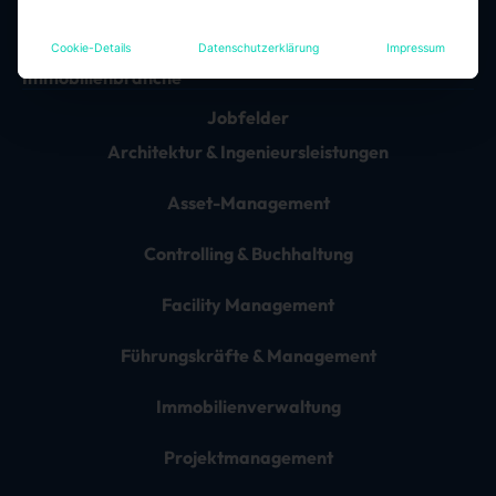
Cookie-Details
Datenschutzerklärung
Impressum
Die besten Jobs & Arbeitgeber in der
Immobilienbranche
Jobfelder
Architektur & Ingenieursleistungen
Asset-Management
Controlling & Buchhaltung
Facility Management
Führungskräfte & Management
Immobilienverwaltung
Projektmanagement