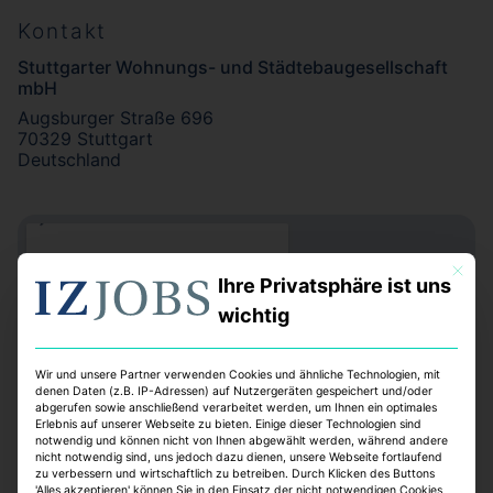
Kontakt
Stuttgarter Wohnungs- und Städtebaugesellschaft
mbH
Augsburger Straße 696
70329 Stuttgart
Deutschland
Mit dies
Ihre Privatsphäre ist uns
wichtig
Wir und unsere Partner verwenden Cookies und ähnliche Technologien, mit
denen Daten (z.B. IP-Adressen) auf Nutzergeräten gespeichert und/oder
abgerufen sowie anschließend verarbeitet werden, um Ihnen ein optimales
Erlebnis auf unserer Webseite zu bieten. Einige dieser Technologien sind
notwendig und können nicht von Ihnen abgewählt werden, während andere
nicht notwendig sind, uns jedoch dazu dienen, unsere Webseite fortlaufend
zu verbessern und wirtschaftlich zu betreiben. Durch Klicken des Buttons
'Alles akzeptieren' können Sie in den Einsatz der nicht notwendigen Cookies