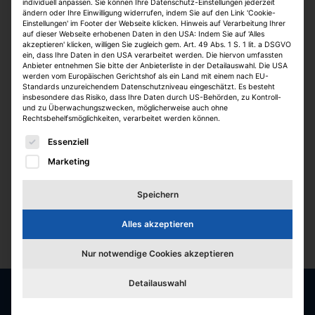
individuell anpassen. Sie können Ihre Datenschutz-Einstellungen jederzeit
ändern oder Ihre Einwilligung widerrufen, indem Sie auf den Link 'Cookie-
Einstellungen' im Footer der Webseite klicken. Hinweis auf Verarbeitung Ihrer
auf dieser Webseite erhobenen Daten in den USA: Indem Sie auf 'Alles
akzeptieren' klicken, willigen Sie zugleich gem. Art. 49 Abs. 1 S. 1 lit. a DSGVO
ein, dass Ihre Daten in den USA verarbeitet werden. Die hiervon umfassten
Anbieter entnehmen Sie bitte der Anbieterliste in der Detailauswahl. Die USA
werden vom Europäischen Gerichtshof als ein Land mit einem nach EU-
Standards unzureichendem Datenschutzniveau eingeschätzt. Es besteht
insbesondere das Risiko, dass Ihre Daten durch US-Behörden, zu Kontroll-
und zu Überwachungszwecken, möglicherweise auch ohne
Aktuelle Stellen des
Rechtsbehelfsmöglichkeiten, verarbeitet werden können.
Es folgt eine Liste der Service-Gruppen, für die eine E
Essenziell
Unternehmens
Marketing
Speichern
Derzeit hat das Unternehmen keine Stellenangebote
bei uns veröffentlicht.
Alles akzeptieren
Nur notwendige Cookies akzeptieren
Detailauswahl