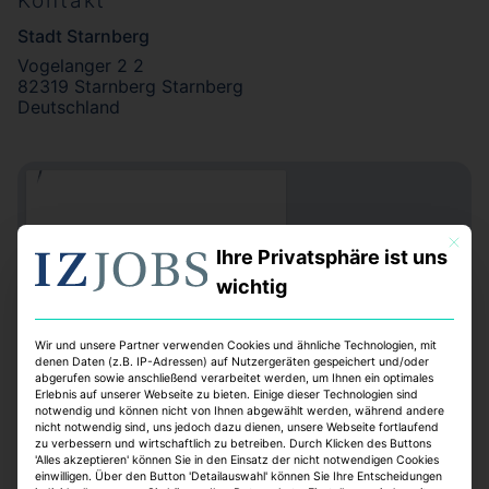
Kontakt
Stadt Starnberg
Vogelanger 2 2
82319 Starnberg Starnberg
Deutschland
Mit dies
Ihre Privatsphäre ist uns
wichtig
Wir und unsere Partner verwenden Cookies und ähnliche Technologien, mit
denen Daten (z.B. IP-Adressen) auf Nutzergeräten gespeichert und/oder
abgerufen sowie anschließend verarbeitet werden, um Ihnen ein optimales
Erlebnis auf unserer Webseite zu bieten. Einige dieser Technologien sind
notwendig und können nicht von Ihnen abgewählt werden, während andere
nicht notwendig sind, uns jedoch dazu dienen, unsere Webseite fortlaufend
zu verbessern und wirtschaftlich zu betreiben. Durch Klicken des Buttons
'Alles akzeptieren' können Sie in den Einsatz der nicht notwendigen Cookies
einwilligen. Über den Button 'Detailauswahl' können Sie Ihre Entscheidungen