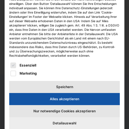
einwilligen. Über den Button 'Detailauswahl' können Sie Ihre Entscheidungen
Strukturen. Wir verstehen den Markt und
individuell anpassen. Sie können Ihre Datenschutz-Einstellungen jederzeit
spüren neue Chancen auf. Wir sind Strategen,
ändern oder Ihre Einwilligung widerrufen, indem Sie auf den Link 'Cookie-
Einstellungen' im Footer der Webseite klicken. Hinweis auf Verarbeitung Ihrer
die anpacken können und stehen zuverlässig
auf dieser Webseite erhobenen Daten in den USA: Indem Sie auf 'Alles
akzeptieren' klicken, willigen Sie zugleich gem. Art. 49 Abs. 1 S. 1 lit. a DSGVO
an der Seite unserer Partner. Wenn Sie/Du uns
ein, dass Ihre Daten in den USA verarbeitet werden. Die hiervon umfassten
kennenlernen wollen/willst, freuen wir uns
Anbieter entnehmen Sie bitte der Anbieterliste in der Detailauswahl. Die USA
werden vom Europäischen Gerichtshof als ein Land mit einem nach EU-
darauf, Sie/Dich beim IZ-Karriereforum zu
Standards unzureichendem Datenschutzniveau eingeschätzt. Es besteht
treffen.
insbesondere das Risiko, dass Ihre Daten durch US-Behörden, zu Kontroll-
und zu Überwachungszwecken, möglicherweise auch ohne
Rechtsbehelfsmöglichkeiten, verarbeitet werden können.
Es folgt eine Liste der Service-Gruppen, für die eine E
Essenziell
Marketing
Speichern
Alles akzeptieren
Nur notwendige Cookies akzeptieren
Wen wir suchen
Detailauswahl