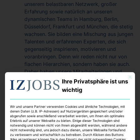
unserem belastbaren Netzwerk, großer
Erfahrung sowie natürlich an unseren
dynamischen Teams in Hamburg, Berlin,
Düsseldorf, Frankfurt und München, die stetig
wachsen. Sie bilden eine Mischung aus jungen
Talenten und erfahrenen Experten, die sich
gegenseitig inspirieren, motivieren und
voranbringen. Denn wir reden nicht nur von
flachen Hierarchien, sondern haben sie auch.
Daher haben unsere Mitarbeiterinnen und
Mit dies
Mitarbeiter einen hohen Grad an
Ihre Privatsphäre ist uns
Verantwortung und Eigenständigkeit in ihrer
wichtig
täglichen Arbeit und gleichzeitig ein starkes
Team im Rücken. Wir denken stets nach vorne,
Wir und unsere Partner verwenden Cookies und ähnliche Technologien, mit
binden ESG-Kriterien ein und entwickeln neue
denen Daten (z.B. IP-Adressen) auf Nutzergeräten gespeichert und/oder
Ideen, um uns und unsere Immobilien optimal
abgerufen sowie anschließend verarbeitet werden, um Ihnen ein optimales
Erlebnis auf unserer Webseite zu bieten. Einige dieser Technologien sind
für die Zukunft aufzustellen. Dabei vereinen
notwendig und können nicht von Ihnen abgewählt werden, während andere
nicht notwendig sind, uns jedoch dazu dienen, unsere Webseite fortlaufend
wir die Erfahrung einer eingespielten
zu verbessern und wirtschaftlich zu betreiben. Durch Klicken des Buttons
Mannschaft mit agilen, inhabergeführten
'Alles akzeptieren' können Sie in den Einsatz der nicht notwendigen Cookies