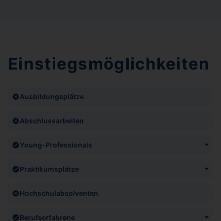
Einstiegsmöglichkeiten
Ausbildungsplätze
Abschlussarbeiten
Young-Professionals
Im Rahmen unseres Wachstums suchen wir ständig an all
unseren Standorten nach Junior Asset Manager, Junior
Praktikumsplätze
Investment Manager bzw. Junior-Portfolio Manager
studienbegleitendes Praktikum an einem unserer 5 Standorte
mit der Möglichkeit zwischen den Standorten zu wechseln
Hochschulabsolventen
Berufserfahrene