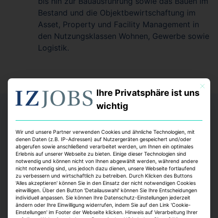
bis hin zur Bauausführung sowie das Bauen im
Bestand und die Objektbewirtschaftung im
Asset, Property und Facility Management in
den Nutzungsklassen Wohnen, Gewerbe sowie
Logistik.
Mit dies
Ihre Privatsphäre ist uns
wichtig
Wir und unsere Partner verwenden Cookies und ähnliche Technologien, mit
denen Daten (z.B. IP-Adressen) auf Nutzergeräten gespeichert und/oder
abgerufen sowie anschließend verarbeitet werden, um Ihnen ein optimales
Erlebnis auf unserer Webseite zu bieten. Einige dieser Technologien sind
notwendig und können nicht von Ihnen abgewählt werden, während andere
Wen wir suchen
nicht notwendig sind, uns jedoch dazu dienen, unsere Webseite fortlaufend
zu verbessern und wirtschaftlich zu betreiben. Durch Klicken des Buttons
'Alles akzeptieren' können Sie in den Einsatz der nicht notwendigen Cookies
Zu unseren Kernkompetenzen gehören jede Art von
einwilligen. Über den Button 'Detailauswahl' können Sie Ihre Entscheidungen
Funktionen auf allen Hierarchiestufen innerhalb der
individuell anpassen. Sie können Ihre Datenschutz-Einstellungen jederzeit
ändern oder Ihre Einwilligung widerrufen, indem Sie auf den Link 'Cookie-
Immobilienwirtschaft, sowohl kaufmännisch als auch
Einstellungen' im Footer der Webseite klicken. Hinweis auf Verarbeitung Ihrer