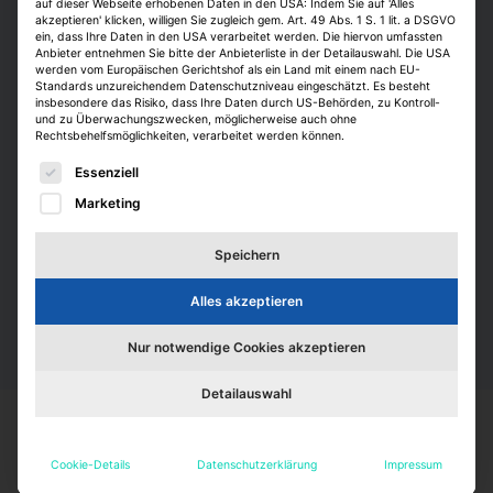
auf dieser Webseite erhobenen Daten in den USA: Indem Sie auf 'Alles
technisch.
akzeptieren' klicken, willigen Sie zugleich gem. Art. 49 Abs. 1 S. 1 lit. a DSGVO
ein, dass Ihre Daten in den USA verarbeitet werden. Die hiervon umfassten
Anbieter entnehmen Sie bitte der Anbieterliste in der Detailauswahl. Die USA
werden vom Europäischen Gerichtshof als ein Land mit einem nach EU-
Standards unzureichendem Datenschutzniveau eingeschätzt. Es besteht
insbesondere das Risiko, dass Ihre Daten durch US-Behörden, zu Kontroll-
und zu Überwachungszwecken, möglicherweise auch ohne
Was wir bieten
Rechtsbehelfsmöglichkeiten, verarbeitet werden können.
Es folgt eine Liste der Service-Gruppen, für die eine E
Essenziell
Auf der Kundenseite bieten wir ein dichtes Netzwerk
Marketing
an Professionals sowie moderne
Recruitingmaßnahmen wie u.a. Jobvideos, unseren
Speichern
digitalen Kandidatenpool
und eine HR Inhouse
Recruiting Beratung.
Alles akzeptieren
Nur notwendige Cookies akzeptieren
Detailauswahl
Cookie-Details
Datenschutzerklärung
Impressum
Einstiegsmöglichkeiten