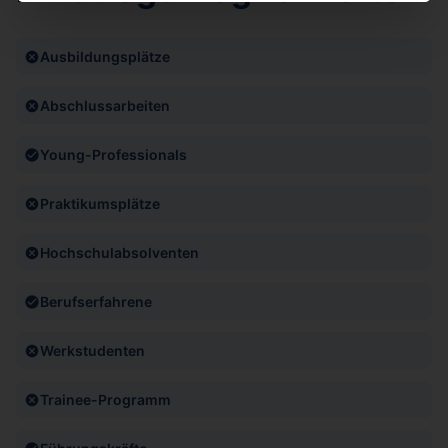
Ausbildungsplätze
Abschlussarbeiten
Young-Professionals
Praktikumsplätze
Hochschulabsolventen
Berufserfahrene
Werkstudenten
Trainee-Programm