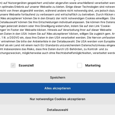
n) auf Nutzergeräten gespeichert und/oder abgerufen sowie anschließend verarbeitet we
n optimales Erlebnis auf unserer Webseite zu bieten. Einige dieser Technologien sind notwe
nicht von Ihnen abgewählt werden, während andere nicht notwendig sind, uns jedoch daz
 unsere Webseite fortlaufend zu verbessern und wirtschaftlich zu betreiben. Durch Klicken 
'Alles akzeptieren' können Sie in den Einsatz der nicht notwendigen Cookies einwilligen. Üb
'Detailauswahl' können Sie Ihre Entscheidungen individuell anpassen. Sie können Ihre Daten
ungen jederzeit ändern oder Ihre Einwilligung widerrufen, indem Sie auf den Link 'Cookie-
ungen' im Footer der Webseite klicken. Hinweis auf Verarbeitung Ihrer auf dieser Webseite
n Daten in den USA: Indem Sie auf 'Alles akzeptieren' klicken, willigen Sie zugleich gem. Ar
. 1 lit. a DSGVO ein, dass Ihre Daten in den USA verarbeitet werden. Die hiervon umfassten
r entnehmen Sie bitte der Anbieterliste in der Detailauswahl. Die USA werden vom Europäi
shof als ein Land mit einem nach EU-Standards unzureichendem Datenschutzniveau einges
eht insbesondere das Risiko, dass Ihre Daten durch US-Behörden, zu Kontroll- und zu
hungszwecken, möglicherweise auch ohne Rechtsbehelfsmöglichkeiten, verarbeitet werd
lgt eine Liste der Service-Gruppen, für die eine Einwilligu
Essenziell
Marketing
elle Stellen des Unterne
Speichern
Alles akzeptieren
 hat das Unternehmen keine Stellenangebote bei uns veröffe
Nur notwendige Cookies akzeptieren
Detailauswahl