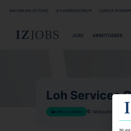
IMMOBILIEN ZEITUNG
IZ KARRIEREFORUM
CAREER PIONEER
JOBS
ARBEITGEBER
Loh Services 
Webauftritt
Karr
Offene Stellen
Wir und