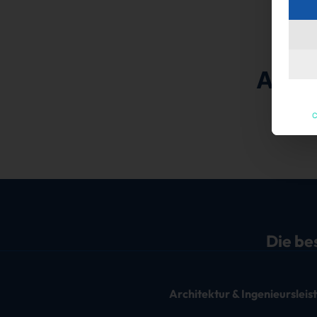
Aktu
C
Derzeit
Die be
Architektur & Ingenieurslei