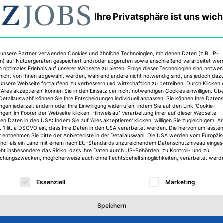
Ihre Privatsphäre ist uns wich
 unsere Partner verwenden Cookies und ähnliche Technologien, mit denen Daten (z.B. IP-
n) auf Nutzergeräten gespeichert und/oder abgerufen sowie anschließend verarbeitet we
n optimales Erlebnis auf unserer Webseite zu bieten. Einige dieser Technologien sind notwe
nicht von Ihnen abgewählt werden, während andere nicht notwendig sind, uns jedoch daz
 unsere Webseite fortlaufend zu verbessern und wirtschaftlich zu betreiben. Durch Klicken 
'Alles akzeptieren' können Sie in den Einsatz der nicht notwendigen Cookies einwilligen. Üb
'Detailauswahl' können Sie Ihre Entscheidungen individuell anpassen. Sie können Ihre Daten
ungen jederzeit ändern oder Ihre Einwilligung widerrufen, indem Sie auf den Link 'Cookie-
ungen' im Footer der Webseite klicken. Hinweis auf Verarbeitung Ihrer auf dieser Webseite
n Daten in den USA: Indem Sie auf 'Alles akzeptieren' klicken, willigen Sie zugleich gem. Ar
. 1 lit. a DSGVO ein, dass Ihre Daten in den USA verarbeitet werden. Die hiervon umfassten
r entnehmen Sie bitte der Anbieterliste in der Detailauswahl. Die USA werden vom Europäi
shof als ein Land mit einem nach EU-Standards unzureichendem Datenschutzniveau einges
eht insbesondere das Risiko, dass Ihre Daten durch US-Behörden, zu Kontroll- und zu
hungszwecken, möglicherweise auch ohne Rechtsbehelfsmöglichkeiten, verarbeitet werd
lgt eine Liste der Service-Gruppen, für die eine Einwilligu
Essenziell
Marketing
Speichern