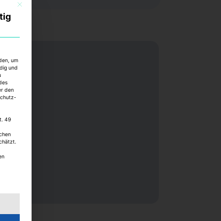
Mit diesem Button wird der Dialog geschlossen. Seine Funktionalität ist identisch mi
tig
rden, um
ndig und
u
des
er den
schutz-
t. 49
schen
chätzt.
en
ng erteilt werden kann. Die erste Service-Gruppe ist essenzi