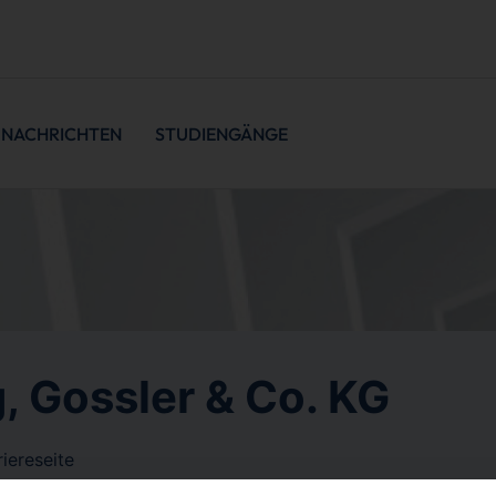
NACHRICHTEN
STUDIENGÄNGE
, Gossler & Co. KG
iereseite