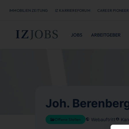
IMMOBILIEN ZEITUNG
IZ KARRIEREFORUM
CAREER PIONEER
JOBS
ARBEITGEBER
Joh. Berenberg
Webauftritt
Karr
Offene Stellen