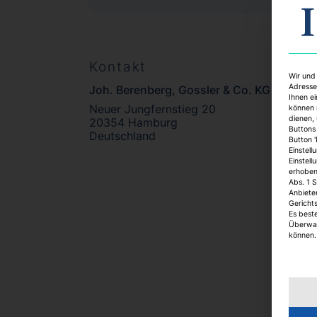
Kontakt
Wir und
Adresse
Joh. Berenberg, Gossler & Co. KG
Ihnen ei
Neuer Jungfernstieg 20
können 
dienen,
20354 Hamburg
Buttons 
Deutschland
Button 
Einstell
Einstell
erhobene
Abs. 1 S
Anbiete
Gericht
Es best
Überwac
können.
Es fo