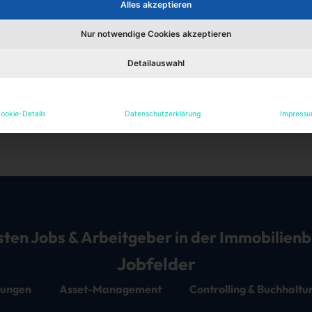
Alles akzeptieren
Nur notwendige Cookies akzeptieren
Detailauswahl
elle Stellen des Unterne
ookie-Details
Datenschutzerklärung
Impress
 hat das Unternehmen keine Stellenangebote bei uns veröffe
sten Jobs & Arbeitgeber in der Immobilien
Jobfelder
stungen
Asset-Management
Controlling & Buchhaltu