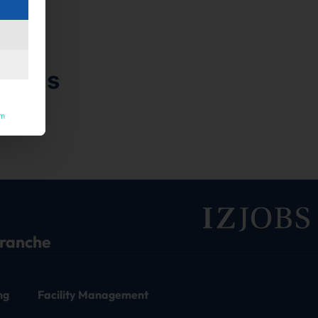
hmens
um
ntlicht.
branche
ng
Facility Management