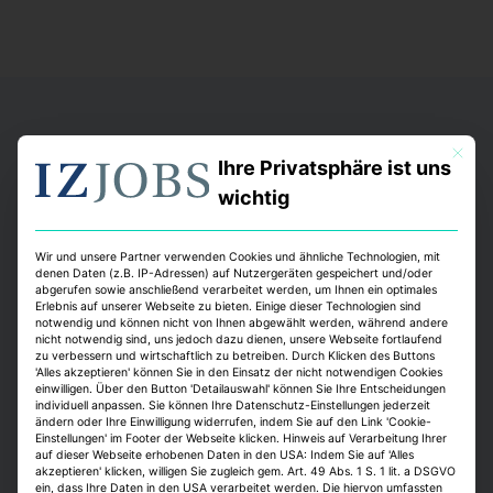
Mit dies
Ihre Privatsphäre ist uns
wichtig
Wen wir suchen
Wir und unsere Partner verwenden Cookies und ähnliche Technologien, mit
denen Daten (z.B. IP-Adressen) auf Nutzergeräten gespeichert und/oder
Wir suchen Menschen, die zu uns passen: Menschen,
abgerufen sowie anschließend verarbeitet werden, um Ihnen ein optimales
Erlebnis auf unserer Webseite zu bieten. Einige dieser Technologien sind
mit Energie und Authentizität, mit Gestaltungswillen
notwendig und können nicht von Ihnen abgewählt werden, während andere
und Kundenorientierung. Menschen, denen es am
nicht notwendig sind, uns jedoch dazu dienen, unsere Webseite fortlaufend
zu verbessern und wirtschaftlich zu betreiben. Durch Klicken des Buttons
Herzen liegt, unsere Kunden jeden Tag mit qualitativ
'Alles akzeptieren' können Sie in den Einsatz der nicht notwendigen Cookies
einwilligen. Über den Button 'Detailauswahl' können Sie Ihre Entscheidungen
überzeugenden Dienstleistungen zu begeistern!
individuell anpassen. Sie können Ihre Datenschutz-Einstellungen jederzeit
ändern oder Ihre Einwilligung widerrufen, indem Sie auf den Link 'Cookie-
Einstellungen' im Footer der Webseite klicken. Hinweis auf Verarbeitung Ihrer
auf dieser Webseite erhobenen Daten in den USA: Indem Sie auf 'Alles
akzeptieren' klicken, willigen Sie zugleich gem. Art. 49 Abs. 1 S. 1 lit. a DSGVO
ein, dass Ihre Daten in den USA verarbeitet werden. Die hiervon umfassten