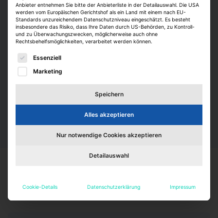
Anbieter entnehmen Sie bitte der Anbieterliste in der Detailauswahl. Die USA
Was wir bieten
werden vom Europäischen Gerichtshof als ein Land mit einem nach EU-
Standards unzureichendem Datenschutzniveau eingeschätzt. Es besteht
insbesondere das Risiko, dass Ihre Daten durch US-Behörden, zu Kontroll-
Neben einer praktischen Einarbeitung mit einem Paten
und zu Überwachungszwecken, möglicherweise auch ohne
Rechtsbehelfsmöglichkeiten, verarbeitet werden können.
in der Niederlassung und E-Learning Tools sowie
Seminare und Workshops in unserer hauseigenen
Es folgt eine Liste der Service-Gruppen, für die eine E
Essenziell
Akademie bieten wir Ihnen ein dynamisches
Marketing
Arbeitsumfeld, in dem Sie Eigenverantwortung,
Teamgeist sowie persönliche Gestaltungsspielräume
Speichern
verbinden können.
Alles akzeptieren
Nur notwendige Cookies akzeptieren
Detailauswahl
Einstiegsmöglichkeiten
Cookie-Details
Datenschutzerklärung
Impressum